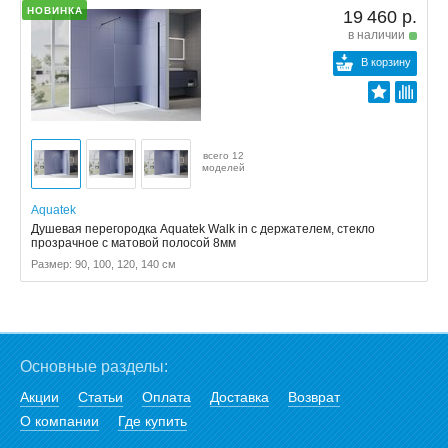
НОВИНКА
19 460 р.
в наличии
В корзину
всего 12
моделей
Aquatek
Душевая перегородка Aquatek Walk in с держателем, стекло
прозрачное с матовой полосой 8мм
Размер: 90, 100, 120, 140 см
Основные разделы:
Акции
Статьи
Оплата
Доставка
Возврат
О компании
Где купить