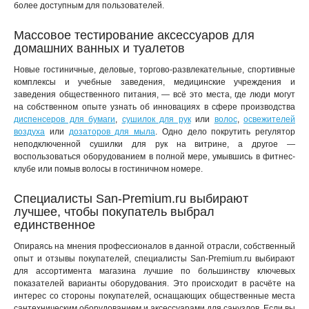
более доступным для пользователей.
Массовое тестирование аксессуаров для
домашних ванных и туалетов
Новые гостиничные, деловые, торгово-развлекательные, спортивные
комплексы и учебные заведения, медицинские учреждения и
заведения общественного питания, — всё это места, где люди могут
на собственном опыте узнать об инновациях в сфере производства
диспенсеров для бумаги
,
сушилок для рук
или
волос
,
освежителей
воздуха
или
дозаторов для мыла
. Одно дело покрутить регулятор
неподключенной сушилки для рук на витрине, а другое —
воспользоваться оборудованием в полной мере, умывшись в фитнес-
клубе или помыв волосы в гостиничном номере.
Специалисты San-Premium.ru выбирают
лучшее, чтобы покупатель выбрал
единственное
Опираясь на мнения профессионалов в данной отрасли, собственный
опыт и отзывы покупателей, специалисты San-Premium.ru выбирают
для ассортимента магазина лучшие по большинству ключевых
показателей варианты оборудования. Это происходит в расчёте на
интерес со стороны покупателей, оснащающих общественные места
сантехническим оборудованием и аксессуарами для санузлов. Если вы