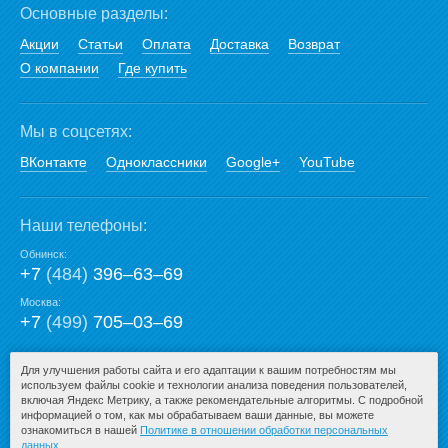
Основные разделы:
Акции
Статьи
Оплата
Доставка
Возврат
О компании
Где купить
Мы в соцсетях:
ВКонтакте
Одноклассники
Google+
YouTube
Наши телефоны:
Обнинск:
+7
(484)
396‒63‒69
Москва:
+7
(499)
705‒03‒69
E-mail:
Для улучшения работы сайта и его адаптации к вашим потребностям мы
используем файлы cookie и технологии анализа поведения пользователей,
mail@san-premium.ru
включая Яндекс Метрику, а также рекомендательные алгоритмы. С подробной
информацией о том, как мы обрабатываем ваши данные, вы можете
ознакомиться в нашей
Политике в отношении обработки персональных
данных
.