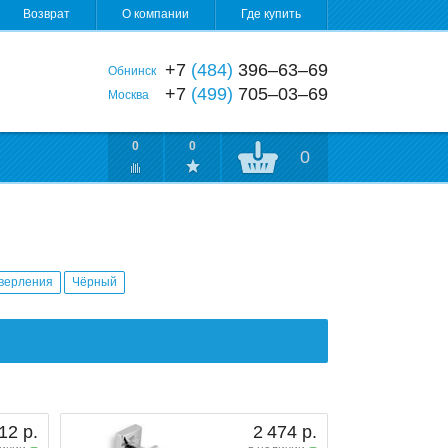
Возврат
О компании
Где купить
+7
(484)
396‒63‒69
Обнинск
+7
(499)
705‒03‒69
Москва
0
0
0
сверления
Чёрный
12 р.
2 474 р.