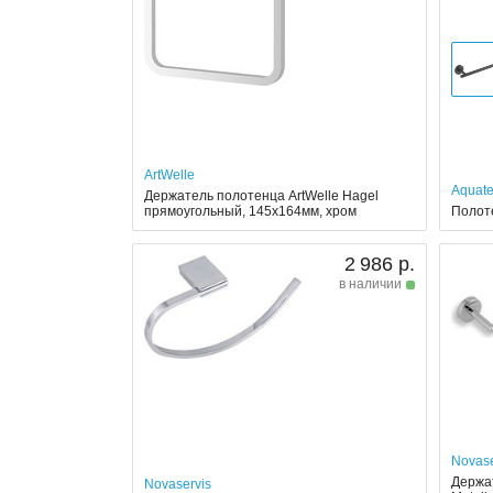
ArtWelle
Aquat
Держатель полотенца ArtWelle Hagel
прямоугольный, 145x164мм, хром
Полот
2 986 р.
в наличии
Novase
Держат
Novaservis