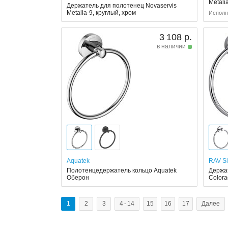
Metali
Держатель для полотенец Novaservis
Metalia-9, круглый, хром
Исполн
3 108 р.
в наличии
Aquatek
RAV S
Полотенцедержатель кольцо Aquatek
Держа
Оберон
Colora
1
2
3
4 - 14
15
16
17
Далее