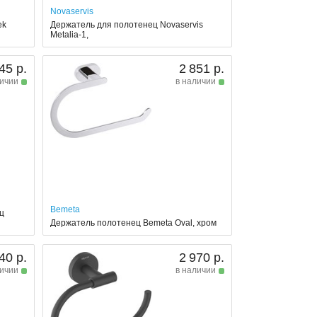
Novaservis
ek
Держатель для полотенец Novaservis
Metalia-1,
45 р.
2 851 р.
личии
в наличии
Bemeta
ц
Держатель полотенец Bemeta Oval, хром
40 р.
2 970 р.
личии
в наличии