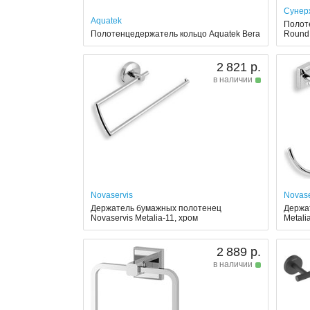
Сунер
Aquatek
Полот
Полотенцедержатель кольцо Aquatek Вега
Round
2 821 р.
в наличии
Novaservis
Novase
Держатель бумажных полотенец
Держат
Novaservis Metalia-11, хром
Metali
2 889 р.
в наличии