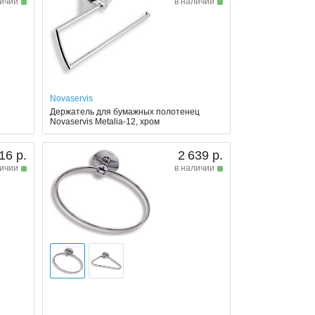
личии
в наличии
Novaservis
Держатель для бумажных полотенец
Novaservis Metalia-12, хром
16 р.
2 639 р.
личии
в наличии