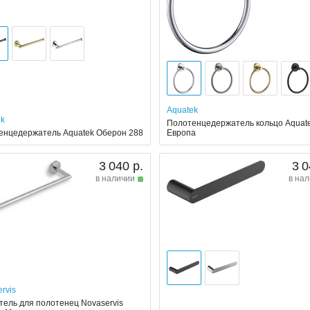
Aquatek
ek
Полотенцедержатель кольцо Aquat
енцедержатель Aquatek Оберон 288
Европа
3 040 р.
3 0
в наличии
в на
rvis
ель для полотенец Novaservis