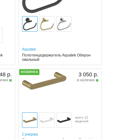
Aquatek
ek
Полотенцедержатель Aquatek Оберон
овальный
НОВИНКА
48 р.
3 050 р.
личии
в наличии
всего 12
моделей
Сунержа