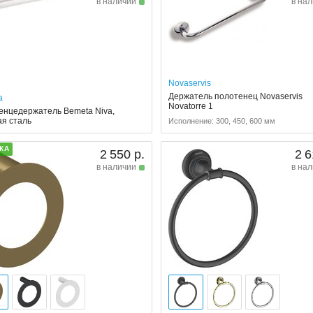
в наличии
в на
Novaservis
Держатель полотенец Novaservis
a
Novatorre 1
енцедержатель Bemeta Niva,
ая сталь
Исполнение: 300, 450, 600 мм
КА
2 550 р.
2 6
в наличии
в на