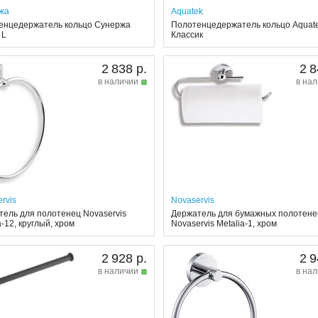
жа
Aquatek
енцедержатель кольцо Сунержа
Полотенцедержатель кольцо Aquat
 L
Классик
2 838 р.
2 8
в наличии
в на
rvis
Novaservis
ель для полотенец Novaservis
Держатель для бумажных полотене
a-12, круглый, хром
Novaservis Metalia-1, хром
2 928 р.
2 9
в наличии
в на