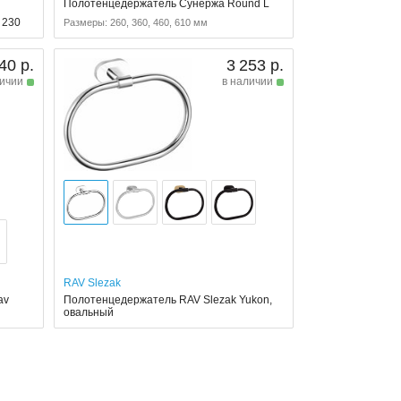
Полотенцедержатель Сунержа Round L
 230
Размеры: 260, 360, 460, 610 мм
40 р.
3 253 р.
личии
в наличии
RAV Slezak
av
Полотенцедержатель RAV Slezak Yukon,
овальный