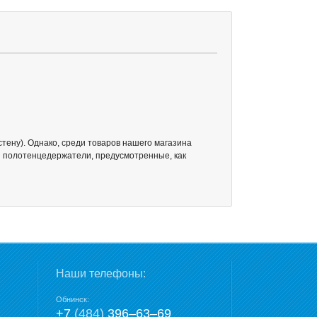
тену). Однако, среди товаров нашего магазина
и полотенцедержатели, предусмотренные, как
Наши телефоны:
Обнинск:
+7
(484)
396‒63‒69