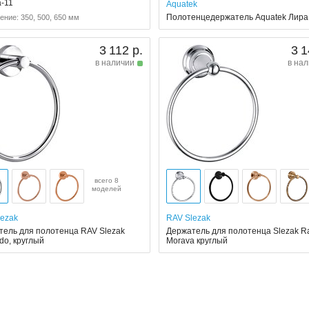
a-11
Aquatek
Полотенцедержатель Aquatek Лира
ение: 350, 500, 650 мм
3 112 р.
3 1
в наличии
в на
всего 8
моделей
lezak
RAV Slezak
тель для полотенца RAV Slezak
Держатель для полотенца Slezak R
do, круглый
Morava круглый