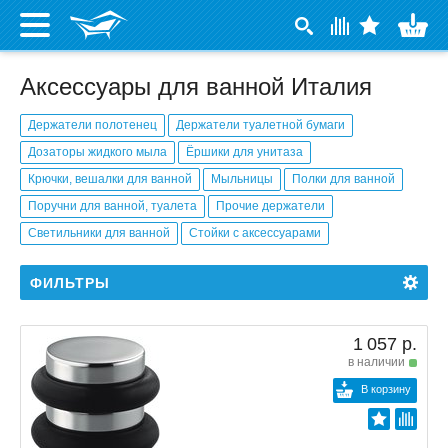
Аксессуары для ванной Италия
Держатели полотенец
Держатели туалетной бумаги
Дозаторы жидкого мыла
Ёршики для унитаза
Крючки, вешалки для ванной
Мыльницы
Полки для ванной
Поручни для ванной, туалета
Прочие держатели
Светильники для ванной
Стойки с аксессуарами
ФИЛЬТРЫ
1 057 р.
в наличии
В корзину