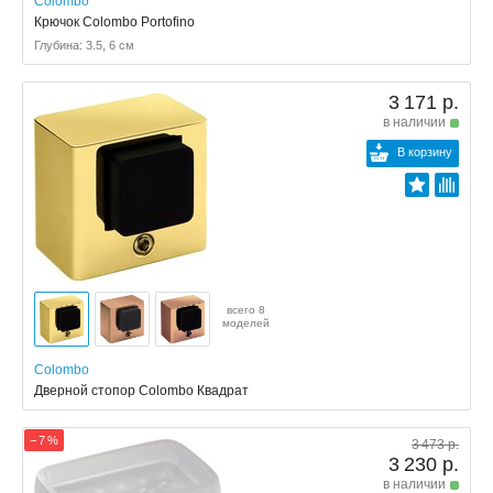
Colombo
Крючок Colombo Portofino
Глубина: 3.5, 6 см
3 171 р.
в наличии
В корзину
всего 8
моделей
Colombo
Дверной стопор Colombo Квадрат
− 7 %
3 473 р.
3 230 р.
в наличии