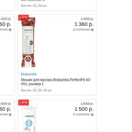
Кол-во: 10, 20 шт
− 9 %
1 495 р.
1 495 р.
60 р.
1 360 р.
личии
в наличии
Brabantia
Мешки для мусора Brabantia PerfectFit 40-
45л, размер L
Кол-во: 10, 20, 40 шт
− 9 %
1 604 р.
1 648 р.
60 р.
1 500 р.
личии
в наличии