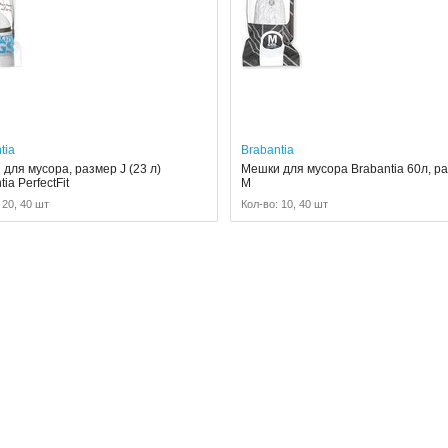
tia
Brabantia
для мусора, размер J (23 л)
Мешки для мусора Brabantia 60л, р
ia PerfectFit
M
 20, 40 шт
Кол-во: 10, 40 шт