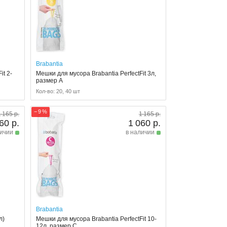
Brabantia
it 2-
Мешки для мусора Brabantia PerfectFit 3л,
размер A
Кол-во: 20, 40 шт
− 9 %
1 165 р.
1 165 р.
60 р.
1 060 р.
личии
в наличии
Brabantia
л)
Мешки для мусора Brabantia PerfectFit 10-
12л, размер C