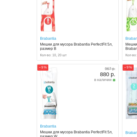
Brabantia
Braban
Мешки для мусора Brabantia PerfectFit 5л,
Мешки 
размер B
Brabant
Кол-во: 10, 20 шт
Кол-во:
− 9 %
− 9 %
967 р.
880 р.
в наличии
Brabantia
Мешки для мусора Brabantia PerfectFit 5л,
Braban
размер W