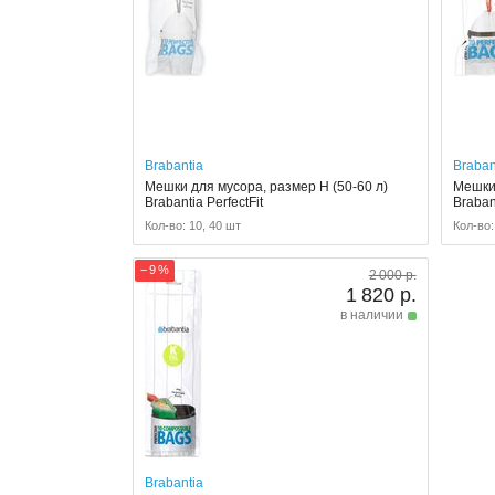
Brabantia
Braban
Мешки для мусора, размер H (50-60 л)
Мешки 
Brabantia PerfectFit
Brabant
Кол-во: 10, 40 шт
Кол-во:
− 9 %
2 000 р.
1 820 р.
в наличии
Brabantia