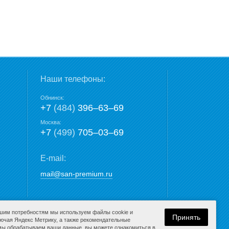
Наши телефоны:
Обнинск:
+7
(484)
396‒63‒69
Москва:
+7
(499)
705‒03‒69
E-mail:
mail@san-premium.ru
ашим потребностям мы используем файлы cookie и
Принять
лючая Яндекс Метрику, а также рекомендательные
 мы обрабатываем ваши данные, вы можете ознакомиться в