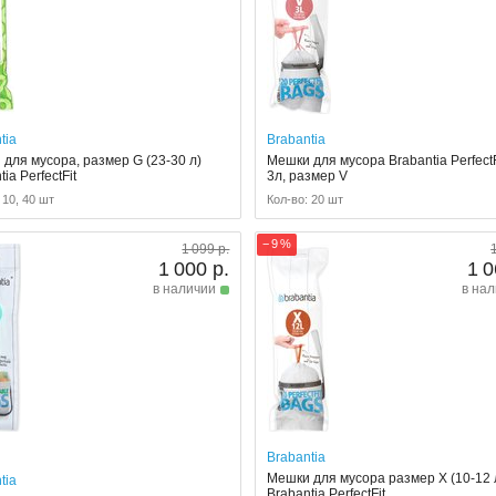
tia
Brabantia
для мусора, размер G (23-30 л)
Мешки для мусора Brabantia PerfectF
ia PerfectFit
3л, размер V
 10, 40 шт
Кол-во: 20 шт
− 9 %
1 099 р.
1 000 р.
1 0
в наличии
в на
Brabantia
Мешки для мусора размер X (10-12 
tia
Brabantia PerfectFit