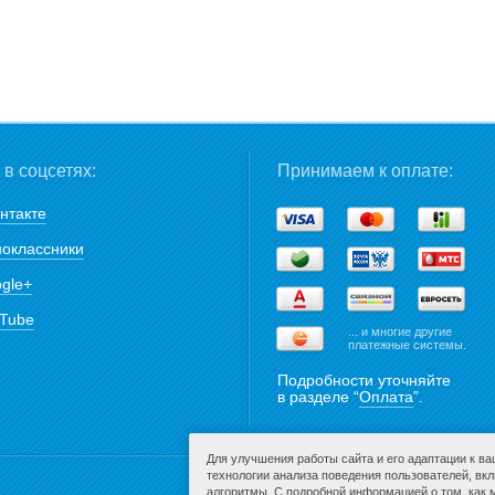
в соцсетях:
Принимаем к оплате:
нтакте
оклассники
gle+
Tube
... и многие другие
платежные системы.
Подробности уточняйте
в разделе “
Оплата
”.
Для улучшения работы сайта и его адаптации к в
технологии анализа поведения пользователей, вк
алгоритмы. С подробной информацией о том, как