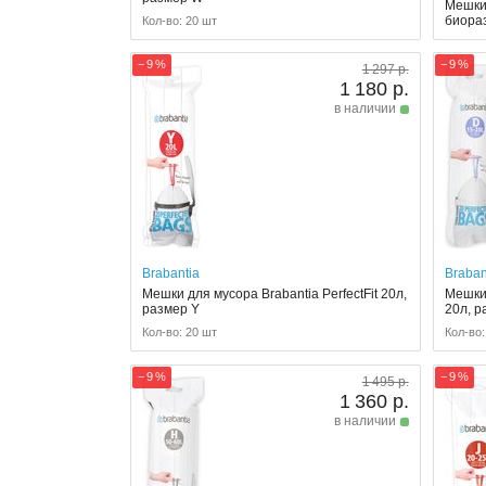
Мешки 
биораз
Кол-во: 20 шт
− 9 %
− 9 %
1 297 р.
1 180 р.
в наличии
Brabantia
Braban
Мешки для мусора Brabantia PerfectFit 20л,
Мешки 
размер Y
20л, р
Кол-во: 20 шт
Кол-во:
− 9 %
− 9 %
1 495 р.
1 360 р.
в наличии