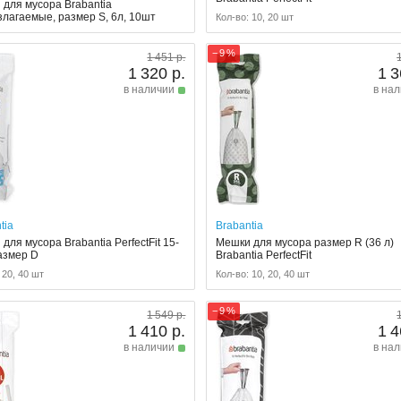
для мусора Brabantia
лагаемые, размер S, 6л, 10шт
Кол-во: 10, 20 шт
− 9 %
1 451 р.
1 320 р.
1 3
в наличии
в на
tia
Brabantia
для мусора Brabantia PerfectFit 15-
Мешки для мусора размер R (36 л)
азмер D
Brabantia PerfectFit
 20, 40 шт
Кол-во: 10, 20, 40 шт
− 9 %
1 549 р.
1 410 р.
1 4
в наличии
в на