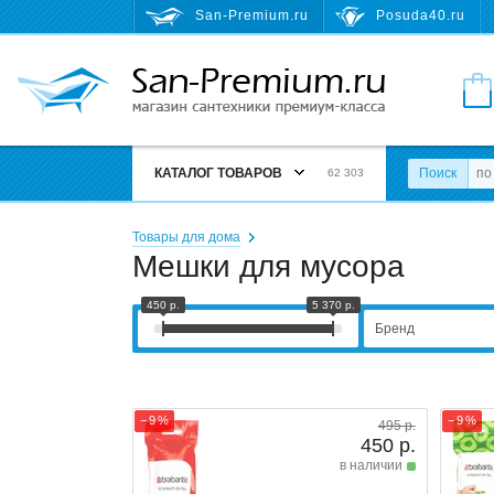
San-Premium.ru
Posuda40.ru
КАТАЛОГ ТОВАРОВ
Поиск
62 303
Товары для дома
Мешки для мусора
450 р.
5 370 р.
Бренд
− 9 %
− 9 %
495 р.
450 р.
в наличии