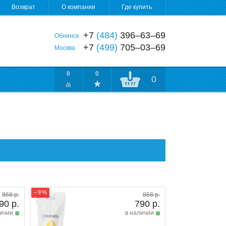
Возврат
О компании
Где купить
+7
(484)
396‒63‒69
Обнинск
+7
(499)
705‒03‒69
Москва
0
0
0
− 9 %
868 р.
868 р.
90 р.
790 р.
личии
в наличии