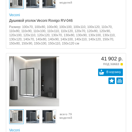
моделей
Veconi
Душевой уголок Veconi Rovigo RV-046
Размер: 100x70, 100x80, 100x90, 100x100, 100x110, 100x120, 110x70,
110x80, 110x90, 110x100, 110x110, 110x120, 120x70, 120x80, 120x90,
120x100, 120x110, 120x120, 130x70, 130x80, 130x90, 130x100, 130x110,
130x120, 140x70, 140x80, 140x90, 140x100, 140x110, 140x120, 150x70,
150x80, 150x90, 150x100, 150x110, 150x120 см
41 902 р.
под заказ
В корзину
всего 79
моделей
Veconi