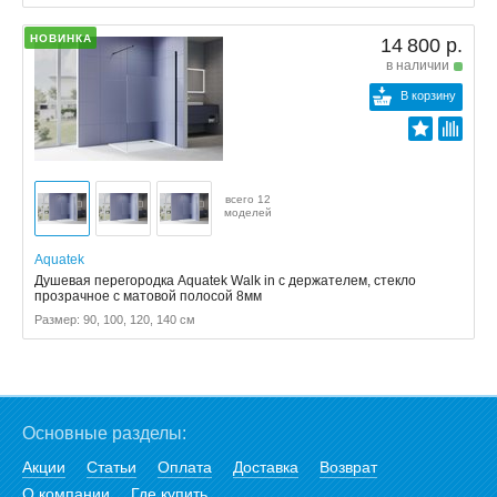
НОВИНКА
14 800 р.
в наличии
В корзину
всего 12
моделей
Aquatek
Душевая перегородка Aquatek Walk in с держателем, стекло
прозрачное с матовой полосой 8мм
Размер: 90, 100, 120, 140 см
Основные разделы:
Акции
Статьи
Оплата
Доставка
Возврат
О компании
Где купить