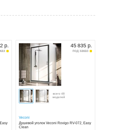
2 р.
45 835 р.
каз
под заказ
всего 48
моделей
Veconi
 Easy
Душевой уголок Veconi Rovigo RV-072, Easy
Clean