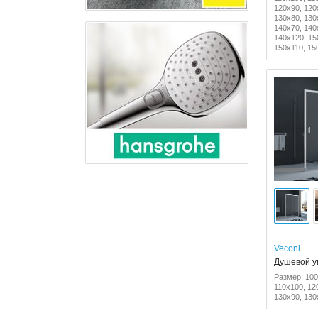
120x90, 120
130x80, 130
140x70, 140
140x120, 15
150x110, 15
Veconi
Душевой у
Размер: 100
110x100, 12
130x90, 130