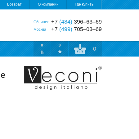
Возврат
О компании
Где купить
+7
(484)
396‒63‒69
Обнинск
+7
(499)
705‒03‒69
Москва
0
0
0
ое