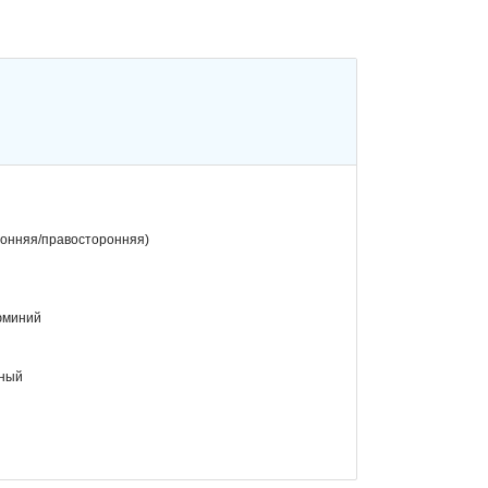
ронняя/правосторонняя)
юминий
нный