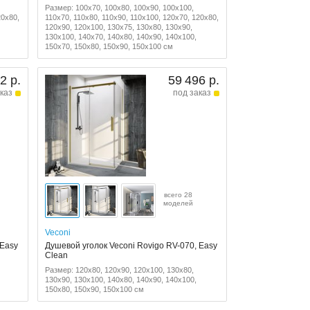
Размер: 100x70, 100x80, 100x90, 100x100,
20x80,
110x70, 110x80, 110x90, 110x100, 120x70, 120x80,
120x90, 120x100, 130x75, 130x80, 130x90,
130x100, 140x70, 140x80, 140x90, 140x100,
150x70, 150x80, 150x90, 150x100 см
2 р.
59 496 р.
каз
под заказ
всего 28
моделей
Veconi
 Easy
Душевой уголок Veconi Rovigo RV-070, Easy
Clean
Размер: 120x80, 120x90, 120x100, 130x80,
130x90, 130x100, 140x80, 140x90, 140x100,
150x80, 150x90, 150x100 см