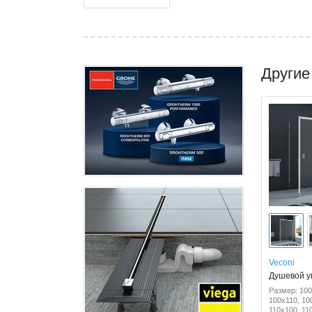
Другие
Veconi
Душевой уг
Размер: 100
100x110, 10
110x100, 11