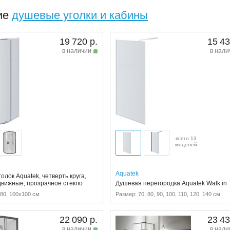
ие
душевые уголки и кабины
19 720 р.
15 43
в наличии
в нали
всего 13
моделей
Aquatek
олок Aquatek, четверть круга,
движные, прозрачное стекло
Душевая перегородка Aquatek Walk in
80, 100x100 см
Размер: 70, 80, 90, 100, 110, 120, 140 см
22 090 р.
23 43
в наличии
в нали