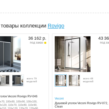
 товары коллекции
Rovigo
36 162 р.
43 36
под заказ
под за
всего 79
всего 48
моделей
моделей
олок Veconi Rovigo RV-046
Veconi
x70, 100x80, 100x90, 100x100,
Душевой уголок Veconi Rovigo RV-072,
0x120, 110x70, 110x80, 110x90,
Clean
0x110, 110x120, 120x70, 120x80,