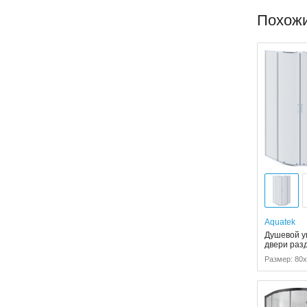
Похож
Aquatek
Душевой уг
двери раз
Размер: 80x