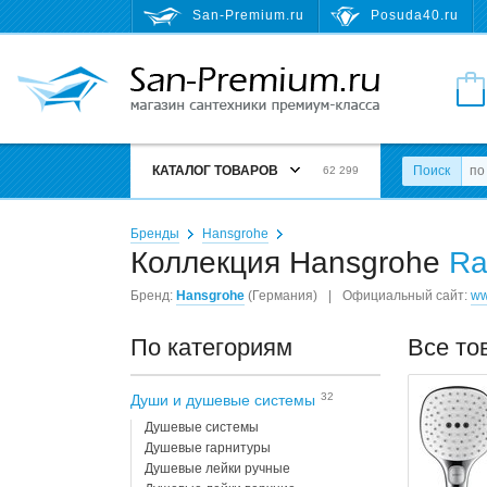
San-Premium.ru
Posuda40.ru
КАТАЛОГ ТОВАРОВ
Поиск
62 299
Бренды
Hansgrohe
Коллекция Hansgrohe
Ra
Бренд:
Hansgrohe
(Германия)
|
Официальный сайт:
ww
По категориям
Все то
32
Души и душевые системы
Душевые системы
Душевые гарнитуры
Душевые лейки ручные