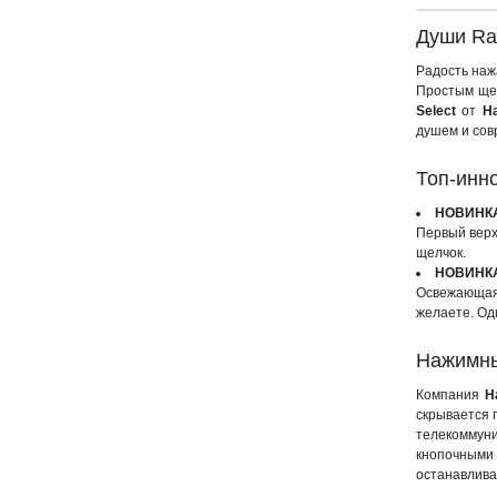
Души Rai
Радость наж
Простым щел
Select
от
H
душем и сов
Топ-инно
НОВИНКА:
Первый верх
щелчок.
НОВИНКА:
Освежающая 
желаете. Од
Нажимны
Компания
H
скрывается 
телекоммун
кнопочными
останавлива