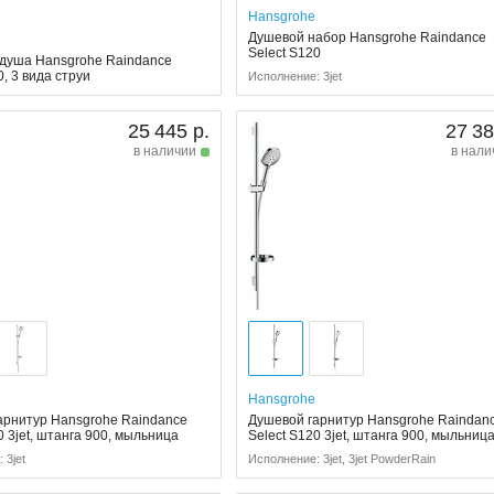
Hansgrohe
Душевой набор Hansgrohe Raindance
Select S120
 душа Hansgrohe Raindance
0, 3 вида струи
Исполнение: 3jet
25 445 р.
27 38
в наличии
в нали
Hansgrohe
арнитур Hansgrohe Raindance
Душевой гарнитур Hansgrohe Raindan
0 3jet, штанга 900, мыльница
Select S120 3jet, штанга 900, мыльниц
 3jet
Исполнение: 3jet, 3jet PowderRain