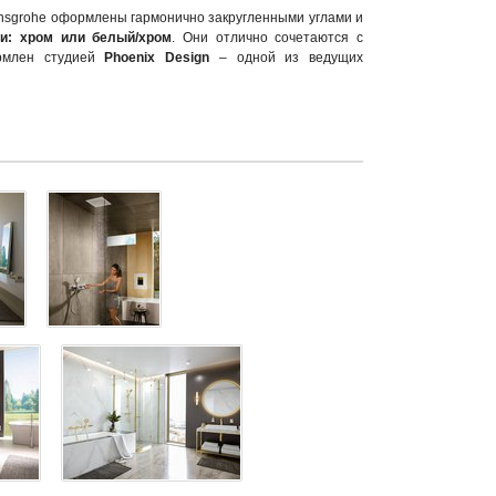
nsgrohe оформлены гармонично закругленными углами и
и: хром или белый/хром
. Они отлично сочетаются с
млен студией
Phoenix Design
– одной из ведущих