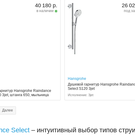
40 180 р.
26 02
в наличии
под за
Hansgrohe
Душевой гарнитур Hansgrohe Raindan
Select S120 3jet
арнитур Hansgrohe Raindance
0 3jet, штанга 650, мыльница
Исполнение: 3jet
Далее
nce Select
– интуитивный выбор типов стру