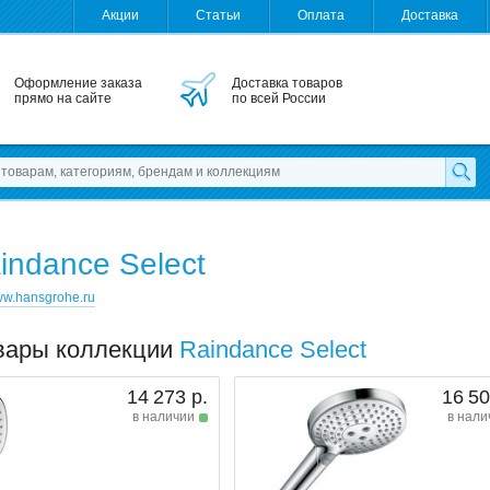
Акции
Статьи
Оплата
Доставка
Оформление заказа
Доставка товаров
прямо на сайте
по всей России
indance Select
w.hansgrohe.ru
вары коллекции
Raindance Select
14 273 р.
16 50
в наличии
в нали