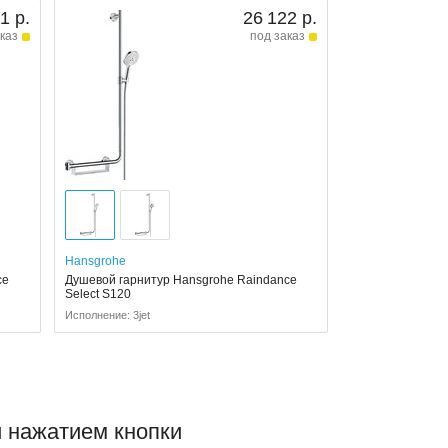
1 р.
26 122 р.
каз
под заказ
Hansgrohe
ce
Душевой гарнитур Hansgrohe Raindance
Select S120
Исполнение: 3jet
и нажатием кнопки