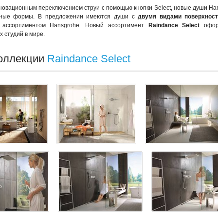
новационным переключением струи с помощью кнопки Select, новые души Ha
ные формы. В предложении имеются души с
двумя видами поверхност
ассортиментом Hansgrohe. Новый ассортимент
Raindance Select
офор
х студий в мире.
оллекции
Raindance Select