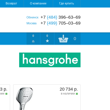
Возврат
О компании
Где купить
+7
(484)
396‒63‒69
Обнинск
+7
(499)
705‒03‒69
Москва
0
0
0
3 р.
20 734 р.
чии
в наличии