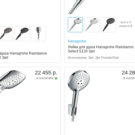
всего 5
моделей
Hansgrohe
Лейка для душа Hansgrohe Raindance
Select S120 3jet
 душа Hansgrohe Raindance
 3jet
Исполнение: 3jet, 3jet PowderRain
22 455 р.
24 28
в наличии
в нали