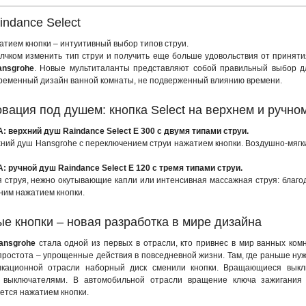
ndance Select
атием кнопки – интуитивный выбор типов струи.
чком изменить тип струи и получить еще больше удовольствия от принят
ansgrohe
. Новые мультиталанты представляют собой правильный выбор д
ременный дизайн ванной комнаты, не подверженный влиянию времени.
вация под душем: кнопка Select на верхнем и ручно
 верхний душ Raindance Select E 300 с двумя типами струи.
ний душ Hansgrohe с переключением струи нажатием кнопки. Воздушно-мягки
 ручной душ Raindance Select E 120 с тремя типами струи.
струя, нежно окутывающие капли или интенсивная массажная струя: благодар
ним нажатием кнопки.
е кнопки – новая разработка в мире дизайна
ansgrohe
стала одной из первых в отрасли, кто привнес в мир ванных ко
простота – упрощенные действия в повседневной жизни. Там, где раньше нужн
икационной отрасли наборный диск сменили кнопки. Вращающиеся вык
 выключателями. В автомобильной отрасли вращение ключа зажигания у
ется нажатием кнопки.