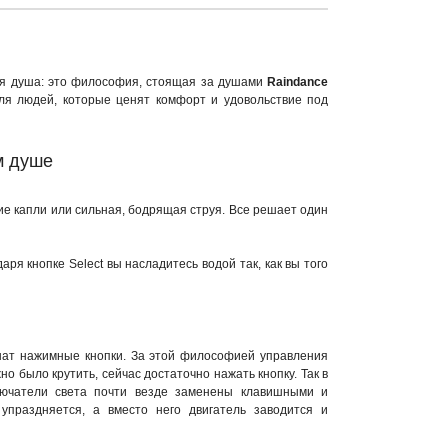
ия душа: это философия, стоящая за душами
Raindance
ля людей, которые ценят комфорт и удовольствие под
м душе
е капли или сильная, бодрящая струя. Все решает один
я кнопке Select вы насладитесь водой так, как вы того
мнат нажимные кнопки. За этой философией управления
о было крутить, сейчас достаточно нажать кнопку. Так в
лючатели света почти везде заменены клавишными и
праздняется, а вместо него двигатель заводится и