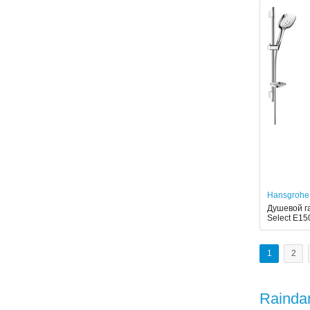
Hansgrohe
Душевой г
Select E15
1
2
Rainda