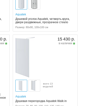
Aquatek
а,
Душевой уголок Aquatek, четверть круга,
о
двери раздвижные, прозрачное стекло
Размер: 80x80, 100x100 см
0 р.
15 430 р.
чии
в наличии
всего 13
моделей
с
Aquatek
еное
Душевая перегородка Aquatek Walk in
Размер: 70, 80, 90, 100, 110, 120, 140 см