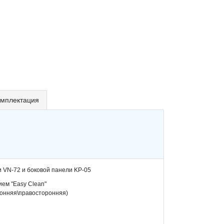
мплектация
и VN-72 и боковой панели KP-05
ием "Easy Clean"
ронняя\правосторонняя)
и