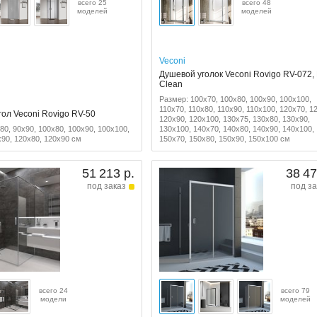
всего 25
всего 48
моделей
моделей
Veconi
Душевой уголок Veconi Rovigo RV-072,
Clean
Размер: 100x70, 100x80, 100x90, 100x100,
110x70, 110x80, 110x90, 110x100, 120x70, 1
ол Veconi Rovigo RV-50
120x90, 120x100, 130x75, 130x80, 130x90,
80, 90x90, 100x80, 100x90, 100x100,
130x100, 140x70, 140x80, 140x90, 140x100,
x90, 120x80, 120x90 см
150x70, 150x80, 150x90, 150x100 см
51 213 р.
38 47
под заказ
под за
всего 24
всего 79
модели
моделей