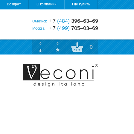
Возврат
О компании
Где купить
+7
(484)
396‒63‒69
Обнинск
+7
(499)
705‒03‒69
Москва
0
0
0