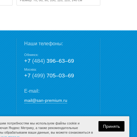
Наши телефоны:
Обнинск:
+7
(484)
396‒63‒69
Москва:
+7
(499)
705‒03‒69
E-mail:
mail@san-premium.ru
ашим потребностям мы используем файлы cookie и
Принять
лючая Яндекс Метрику, а также рекомендательные
 мы обрабатываем ваши данные, вы можете ознакомиться в
Разработка сайта: