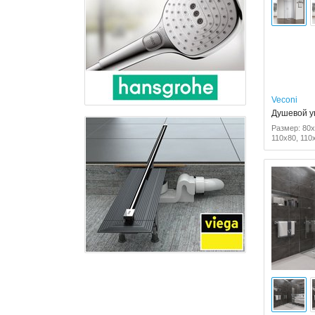
Veconi
Душевой уг
Размер: 80x
110x80, 110