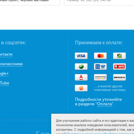
в соцсетях:
Принимаем к оплате:
нтакте
оклассники
gle+
Tube
... и многие другие
платежные системы.
Подробности уточняйте
в разделе “
Оплата
”.
Для улучшения работы сайта и его адаптации к в
технологии анализа поведения пользователей, вк
алгоритмы. С подробной информацией о том, как