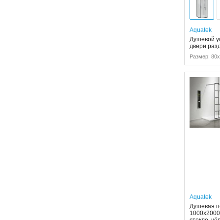
Aquatek
Душевой уг
двери раз
Размер: 80x
Aquatek
Душевая п
1000x2000
стекло, ч