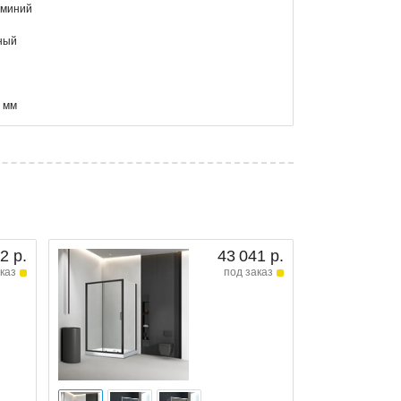
юминий
ный
 мм
2 р.
43 041 р.
каз
под заказ