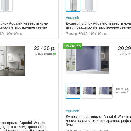
Aquatek
олок Aquatek, четверть круга,
Душевой уголок Aquatek, четверть круг
движные, прозрачное стекло
двери раздвижные, прозрачное стекл
80, 100x100 см
Размер: 80x80, 100x100 см
НОВИНКА
23 430 р.
20 29
в наличии
в нали
всего 12
моделей
Aquatek
Душевая перегородка Aquatek Walk in 
держателем, стекло прозрачное рифл
ерегородка Aquatek Walk in
8мм
, с держателем, прозрачное
ёрный принт, чёрный матовый
Размер: 90, 100, 120, 140 см