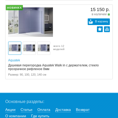
НОВИНКА
15 150 р.
в наличии
В корзину
всего 12
моделей
Aquatek
Душевая перегородка Aquatek Walk in с держателем, стекло
прозрачное рифленое 8мм
Размер: 90, 100, 120, 140 см
Основные разделы:
Акции
Статьи
Оплата
Доставка
Возврат
О компании
Где купить