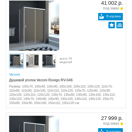
41 002 р.
под заказ
В корзину
всего 79
моделей
Veconi
Душевой уголок Veconi Rovigo RV-046
Размер: 100x70, 100x80, 100x90, 100x100, 100x110, 100x120, 110x70,
110x80, 110x90, 110x100, 110x110, 110x120, 120x70, 120x80, 120x90,
120x100, 120x110, 120x120, 130x70, 130x80, 130x90, 130x100, 130x110,
130x120, 140x70, 140x80, 140x90, 140x100, 140x110, 140x120, 150x70,
150x80, 150x90, 150x100, 150x110, 150x120 см
27 999 р.
под заказ
В корзину