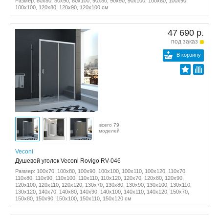
Размер: 80x80, 80x90, 80x100, 90x80, 90x90, 90x100, 100x80, 100x90,
100x100, 120x80, 120x90, 120x100 см
47 690 р.
под заказ
В корзину
всего 79
моделей
Veconi
Душевой уголок Veconi Rovigo RV-046
Размер: 100x70, 100x80, 100x90, 100x100, 100x110, 100x120, 110x70,
110x80, 110x90, 110x100, 110x110, 110x120, 120x70, 120x80, 120x90,
120x100, 120x110, 120x120, 130x70, 130x80, 130x90, 130x100, 130x110,
130x120, 140x70, 140x80, 140x90, 140x100, 140x110, 140x120, 150x70,
150x80, 150x90, 150x100, 150x110, 150x120 см