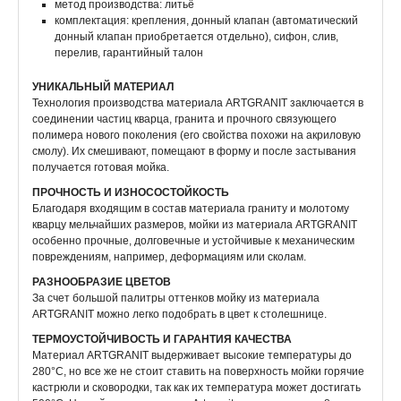
метод производства: литьё
комплектация: крепления, донный клапан (автоматический
донный клапан приобретается отдельно), сифон, слив,
перелив, гарантийный талон
УНИКАЛЬНЫЙ МАТЕРИАЛ
Технология производства материала ARTGRANIT заключается в
соединении частиц кварца, гранита и прочного связующего
полимера нового поколения (его свойства похожи на акриловую
смолу). Их смешивают, помещают в форму и после застывания
получается готовая мойка.
ПРОЧНОСТЬ И ИЗНОСОСТОЙКОСТЬ
Благодаря входящим в состав материала граниту и молотому
кварцу мельчайших размеров, мойки из материала ARTGRANIT
особенно прочные, долговечные и устойчивые к механическим
повреждениям, например, деформациям или сколам.
РАЗНООБРАЗИЕ ЦВЕТОВ
За счет большой палитры оттенков мойку из материала
ARTGRANIT можно легко подобрать в цвет к столешнице.
ТЕРМОУСТОЙЧИВОСТЬ И ГАРАНТИЯ КАЧЕСТВА
Материал ARTGRANIT выдерживает высокие температуры до
280°С, но все же не стоит ставить на поверхность мойки горячие
кастрюли и сковородки, так как их температура может достигать