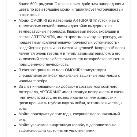
более 600 градусов. Это позволяет добиться однородности
цвета по всей толщине мойки и гарантирует устойчивость к
выцветанию.
Мойки OMOIKIRI из материала ARTGRANIT® устойчивы к
термическим воздействиям и достойно выдерживают
температурные перепады. Кварцевый песок, входящий в
состав ARTGRANIT®, имеет кристаллическую структуру, что
придает ему исключительную прочность и устойчивость к
воздействию различных кислот и щелочей. Кварцевый песок
является очень твердым и тугоплавким материалом, а его
химический состав обеспечивает его пожаробезопасность и
повышенную огнеупорность.
В составе гранитных моек OMOIKIRI присутствуют
специальные антибактериальные защитные комплексы с
ионами серебра.
За счет инновационных добавок в составе композитного
материала, ARTGRANIT имеет гладкую поверхность и очень
плотную структуру, не позволяющую каплям жидкости и
грязи проникать глубоко внутрь мойки, отталкивая частицы
воды.
Мойка прослужит долгие годы, сохранив первоначальный
вид.
Мойка упакована в картонную коробку и дополнительно
зафиксирована картонными уплотнениями.