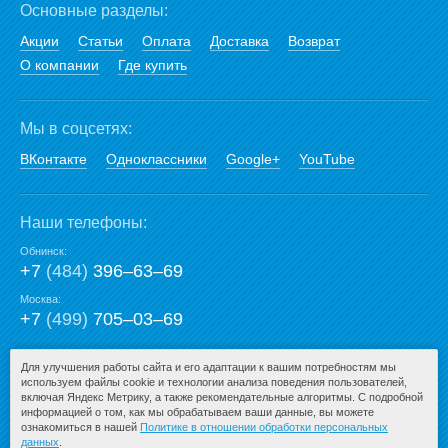
Основные разделы:
Акции
Статьи
Оплата
Доставка
Возврат
О компании
Где купить
Мы в соцсетях:
ВКонтакте
Одноклассники
Google+
YouTube
Наши телефоны:
Обнинск:
+7
(484)
396‒63‒69
Москва:
+7
(499)
705‒03‒69
E-mail:
Для улучшения работы сайта и его адаптации к вашим потребностям мы
используем файлы cookie и технологии анализа поведения пользователей,
mail@san-premium.ru
включая Яндекс Метрику, а также рекомендательные алгоритмы. С подробной
информацией о том, как мы обрабатываем ваши данные, вы можете
ознакомиться в нашей
Политике в отношении обработки персональных
данных
.