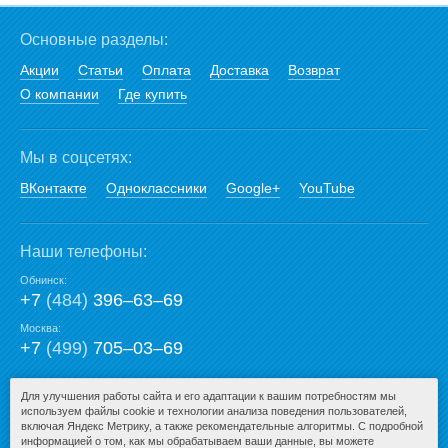
Основные разделы:
Акции
Статьи
Оплата
Доставка
Возврат
О компании
Где купить
Мы в соцсетях:
ВКонтакте
Одноклассники
Google+
YouTube
Наши телефоны:
Обнинск:
+7
(484)
396‒63‒69
Москва:
+7
(499)
705‒03‒69
E-mail:
Для улучшения работы сайта и его адаптации к вашим потребностям мы
используем файлы cookie и технологии анализа поведения пользователей,
mail@san-premium.ru
включая Яндекс Метрику, а также рекомендательные алгоритмы. С подробной
информацией о том, как мы обрабатываем ваши данные, вы можете