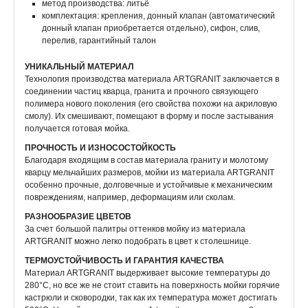
метод производства: литьё
комплектация: крепления, донный клапан (автоматический
донный клапан приобретается отдельно), сифон, слив,
перелив, гарантийный талон
УНИКАЛЬНЫЙ МАТЕРИАЛ
Технология производства материала ARTGRANIT заключается в
соединении частиц кварца, гранита и прочного связующего
полимера нового поколения (его свойства похожи на акриловую
смолу). Их смешивают, помещают в форму и после застывания
получается готовая мойка.
ПРОЧНОСТЬ И ИЗНОСОСТОЙКОСТЬ
Благодаря входящим в состав материала граниту и молотому
кварцу мельчайших размеров, мойки из материала ARTGRANIT
особенно прочные, долговечные и устойчивые к механическим
повреждениям, например, деформациям или сколам.
РАЗНООБРАЗИЕ ЦВЕТОВ
За счет большой палитры оттенков мойку из материала
ARTGRANIT можно легко подобрать в цвет к столешнице.
ТЕРМОУСТОЙЧИВОСТЬ И ГАРАНТИЯ КАЧЕСТВА
Материал ARTGRANIT выдерживает высокие температуры до
280°С, но все же не стоит ставить на поверхность мойки горячие
кастрюли и сковородки, так как их температура может достигать