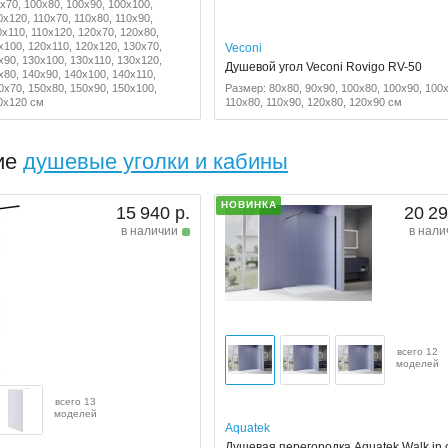
x70, 100x80, 100x90, 100x100,
0x120, 110x70, 110x80, 110x90,
0x110, 110x120, 120x70, 120x80,
x100, 120x110, 120x120, 130x70,
Veconi
x90, 130x100, 130x110, 130x120,
Душевой угол Veconi Rovigo RV-50
x80, 140x90, 140x100, 140x110,
0x70, 150x80, 150x90, 150x100,
Размер: 80x80, 90x90, 100x80, 100x90, 100
0x120 см
110x80, 110x90, 120x80, 120x90 см
ие
душевые уголки и кабины
НОВИНКА
15 940 р.
20 29
в наличии
в нали
всего 12
моделей
всего 13
моделей
Aquatek
Душевая перегородка Aquatek Walk in 