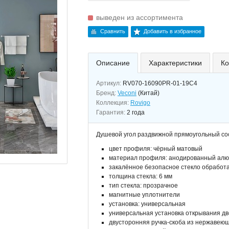
выведен из ассортимента
Сравнить
Добавить в избранное
Описание
Характеристики
Ко
Артикул:
RV070-16090PR-01-19C4
Бренд:
Veconi
(Китай)
Коллекция:
Rovigo
Гарантия:
2 года
Душевой угол раздвижной прямоугольный сос
цвет профиля: чёрный матовый
материал профиля: анодированный ал
закалённое безопасное стекло обработа
толщина стекла: 6 мм
тип стекла: прозрачное
магнитные уплотнители
установка: универсальная
универсальная установка открывания д
двусторонняя ручка-скоба из нержавею