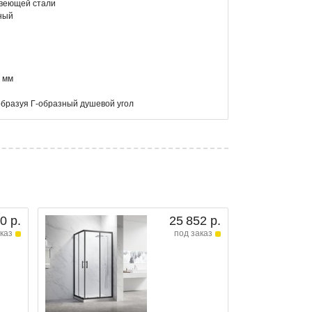
авеющей стали
ный
 мм
образуя Г-образный душевой угол
0 р.
25 852 р.
каз
под заказ