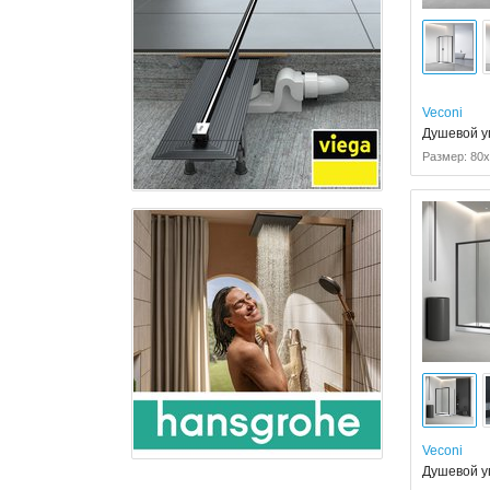
Veconi
Душевой уг
Размер: 80x
Veconi
Душевой уг