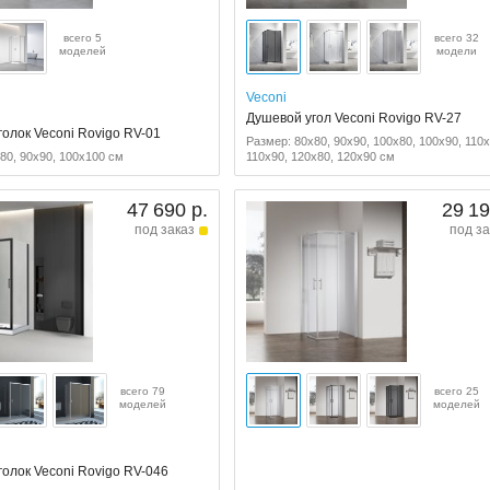
всего 5
всего 32
моделей
модели
Veconi
Душевой угол Veconi Rovigo RV-27
олок Veconi Rovigo RV-01
Размер: 80x80, 90x90, 100x80, 100x90, 110x
80, 90x90, 100x100 см
110x90, 120x80, 120x90 см
47 690 р.
29 19
под заказ
под за
всего 79
всего 25
моделей
моделей
олок Veconi Rovigo RV-046