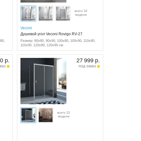
всего 32
модели
Veconi
Душевой угол Veconi Rovigo RV-27
80,
Размер: 80x80, 90x90, 100x80, 100x90, 110x80,
110x90, 120x80, 120x90 см
0 р.
27 999 р.
каз
под заказ
всего 22
модели