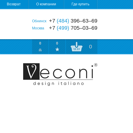
Возврат
О компании
Где купить
+7
(484)
396‒63‒69
Обнинск
+7
(499)
705‒03‒69
Москва
0
0
0