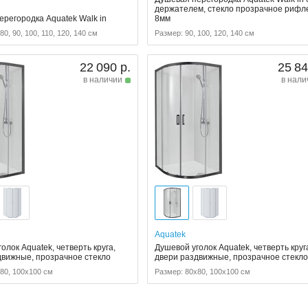
держателем, стекло прозрачное рифл
ерегородка Aquatek Walk in
8мм
80, 90, 100, 110, 120, 140 см
Размер: 90, 100, 120, 140 см
22 090 р.
25 84
в наличии
в нали
Aquatek
олок Aquatek, четверть круга,
Душевой уголок Aquatek, четверть круг
движные, прозрачное стекло
двери раздвижные, прозрачное стекл
80, 100x100 см
Размер: 80x80, 100x100 см