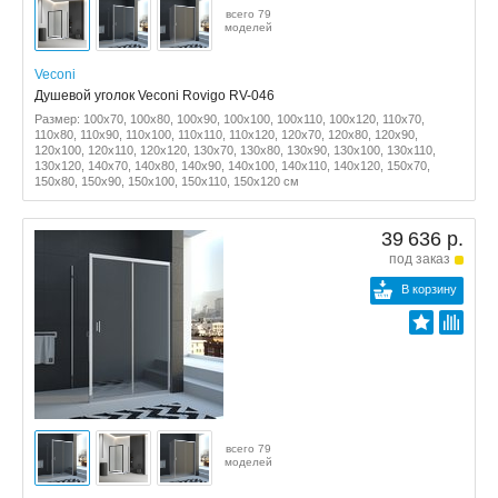
всего 79
моделей
Veconi
Душевой уголок Veconi Rovigo RV-046
Размер: 100x70, 100x80, 100x90, 100x100, 100x110, 100x120, 110x70,
110x80, 110x90, 110x100, 110x110, 110x120, 120x70, 120x80, 120x90,
120x100, 120x110, 120x120, 130x70, 130x80, 130x90, 130x100, 130x110,
130x120, 140x70, 140x80, 140x90, 140x100, 140x110, 140x120, 150x70,
150x80, 150x90, 150x100, 150x110, 150x120 см
39 636 р.
под заказ
В корзину
всего 79
моделей