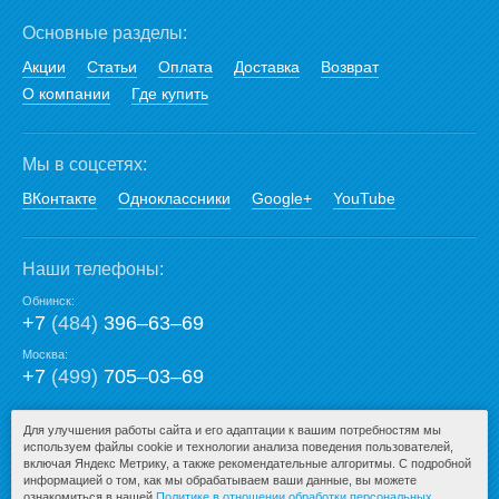
Основные разделы:
Акции
Статьи
Оплата
Доставка
Возврат
О компании
Где купить
Мы в соцсетях:
ВКонтакте
Одноклассники
Google+
YouTube
Наши телефоны:
Обнинск:
+7
(484)
396‒63‒69
Москва:
+7
(499)
705‒03‒69
E-mail:
Для улучшения работы сайта и его адаптации к вашим потребностям мы
используем файлы cookie и технологии анализа поведения пользователей,
mail@san-premium.ru
включая Яндекс Метрику, а также рекомендательные алгоритмы. С подробной
информацией о том, как мы обрабатываем ваши данные, вы можете
ознакомиться в нашей
Политике в отношении обработки персональных