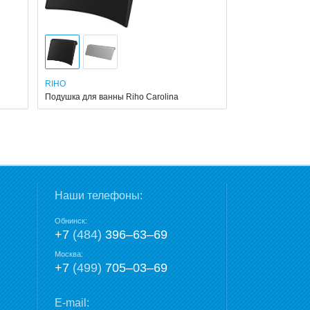
RIHO
Подушка для ванны Riho Carolina
Наши телефоны:
Обнинск:
+7
(484)
396‒63‒69
Москва:
+7
(499)
705‒03‒69
E-mail: