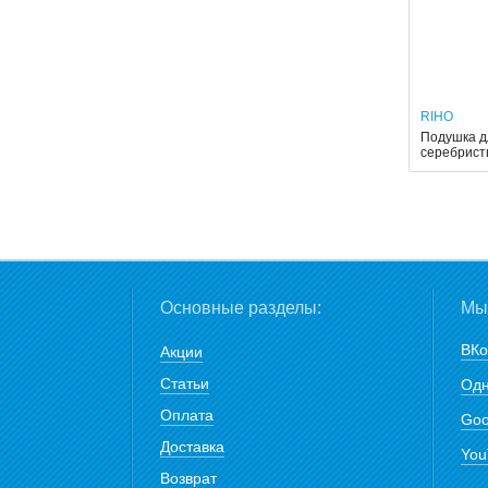
RIHO
Подушка д
серебрис
Основные разделы:
Мы 
ВКо
Акции
Статьи
Одн
Оплата
Goo
Доставка
You
Возврат