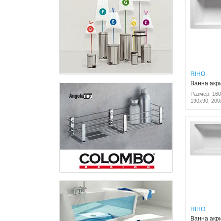
RIHO
Ванна акр
Размер: 160
190x90, 200
RIHO
Ванна акр