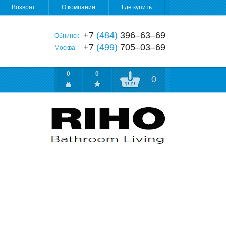
Возврат
О компании
Где купить
+7
(484)
396‒63‒69
Обнинск
+7
(499)
705‒03‒69
Москва
0
0
0