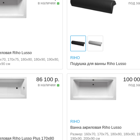
в наличии
под за
иловая Riho Lusso
RIHO
x70, 170x75, 180x80, 180x90, 190x80,
Подушка для ванны Riho Lusso
x90 см
86 100 р.
100 00
в наличии
под за
RIHO
Ванна акриловая Riho Lusso
Размер: 160x70, 170x75, 180x80, 180x90, 1
иловая Riho Lusso Plus 170x80
190x90, 200x90 см