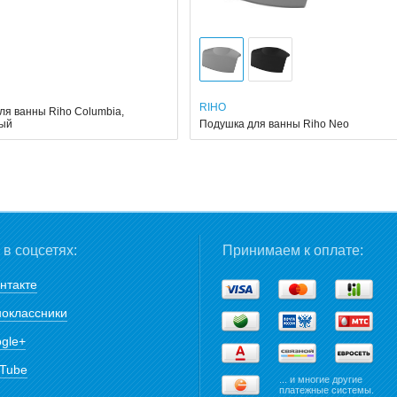
RIHO
ля ванны Riho Columbia,
тый
Подушка для ванны Riho Neo
в соцсетях:
Принимаем к оплате:
нтакте
оклассники
gle+
Tube
... и многие другие
платежные системы.