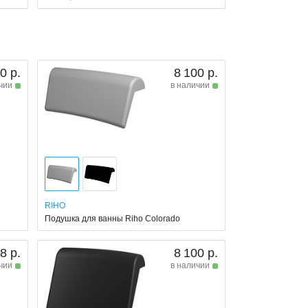
0 р.
8 100 р.
чии
в наличии
RIHO
Подушка для ванны Riho Colorado
8 р.
8 100 р.
чии
в наличии