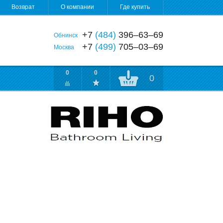
Возврат
О компании
Где купить
+7
(484)
396‒63‒69
Обнинск
+7
(499)
705‒03‒69
Москва
0
0
0