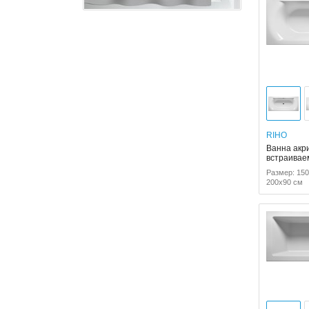
RIHO
Ванна акри
встраивае
Размер: 150
200x90 см