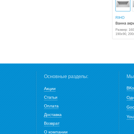
RIHO
Ванна акри
Размер: 160
190x90, 200
Основные разделы:
Мы 
ВКо
Акции
Статьи
Одн
Оплата
Goo
Доставка
You
Возврат
О компании