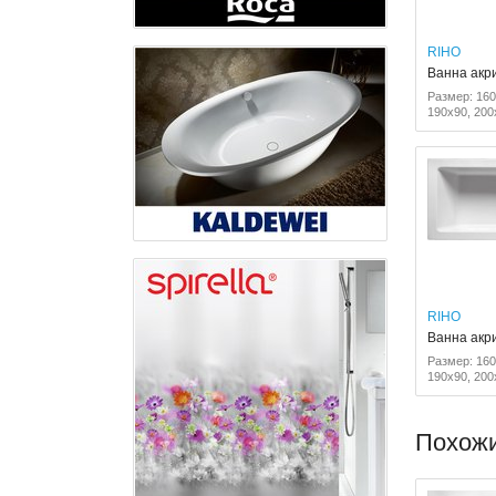
RIHO
Ванна акр
Размер: 160
190x90, 200
RIHO
Ванна акр
Размер: 160
190x90, 200
Похож