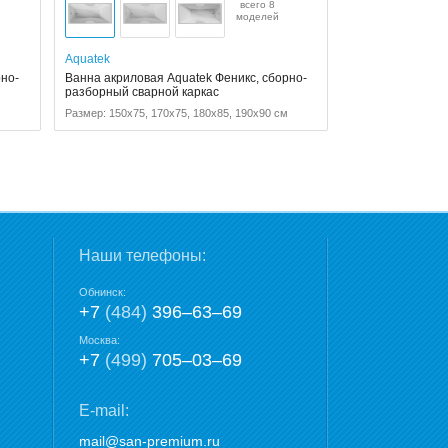
всего 8
моделей
Aquatek
рно-
Ванна акриловая Aquatek Феникс, сборно-
разборный сварной каркас
м
Размер: 150x75, 170x75, 180x85, 190x90 см
Наши телефоны:
Обнинск:
+7
(484)
396‒63‒69
Москва:
+7
(499)
705‒03‒69
E-mail:
mail@san-premium.ru