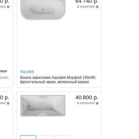
0 р.
64 740 р.
чии
в наличии
емая
Aquatek
Ванна акриловая Aquatek Морфей 190x90,
90x80,
фронтальный экран, вклеенный каркас
0 р.
40 800 р.
чии
в наличии