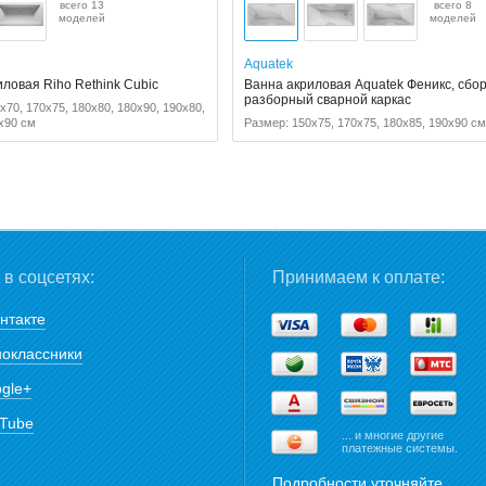
всего 13
всего 8
моделей
моделей
Aquatek
ловая Riho Rethink Cubic
Ванна акриловая Aquatek Феникс, сбо
разборный сварной каркас
x70, 170x75, 180x80, 180x90, 190x80,
x90 см
Размер: 150x75, 170x75, 180x85, 190x90 с
в соцсетях:
Принимаем к оплате:
нтакте
оклассники
gle+
Tube
... и многие другие
платежные системы.
Подробности уточняйте