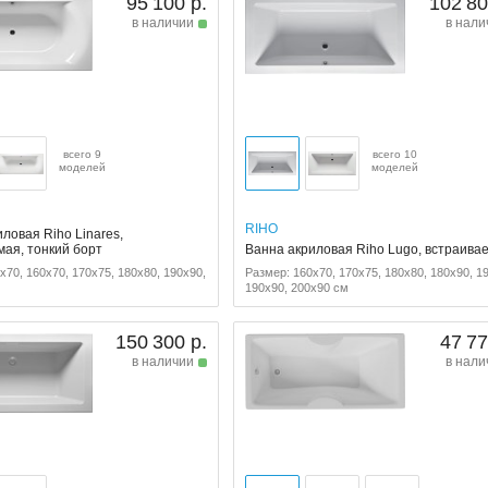
95 100 р.
102 80
в наличии
в нали
всего 9
всего 10
моделей
моделей
RIHO
ловая Riho Linares,
мая, тонкий борт
Ванна акриловая Riho Lugo, встраива
x70, 160x70, 170x75, 180x80, 190x90,
Размер: 160x70, 170x75, 180x80, 180x90, 1
190x90, 200x90 см
150 300 р.
47 77
в наличии
в нали