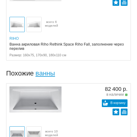
всего 6
моделей
RIHO
Ванна акриловая Riho Rethink Space Riho Fall, заполнение через
перелив
Размер: 160x75, 170x90, 180x110 см
Похожие
ванны
82 400 р.
в наличии
В корзину
всего 10
моделей