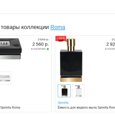
 товары коллекции
Roma
− 10 %
2 844 р.
3 
2 560 р.
2 92
в наличии
в нали
Spirella
Spirella Roma
Ёмкость для жидкого мыла Spirella Ro