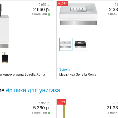
− 10 %
2 956 р.
2 
2 660 р.
2 38
в наличии
в нали
Spirella
я жидкого мыла Spirella Roma
Мыльница Spirella Roma
ие
ёршики для унитаза
− 7 %
5 956 р.
22 
5 360 р.
21 33
в наличии
в нали