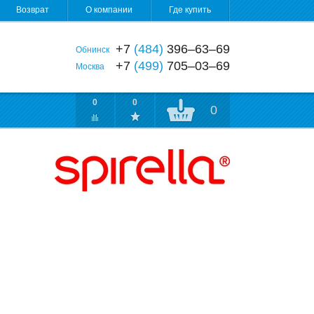
Возврат
О компании
Где купить
+7
(484)
396‒63‒69
Обнинск
+7
(499)
705‒03‒69
Москва
0
0
0