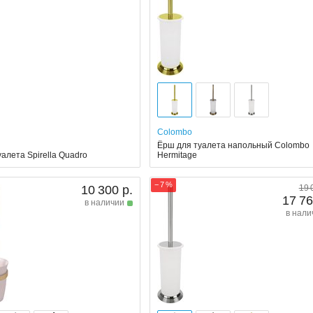
Colombo
Ёрш для туалета напольный Colombo
алета Spirella Quadro
Hermitage
− 7 %
10 300 р.
19 
17 76
в наличии
в нали