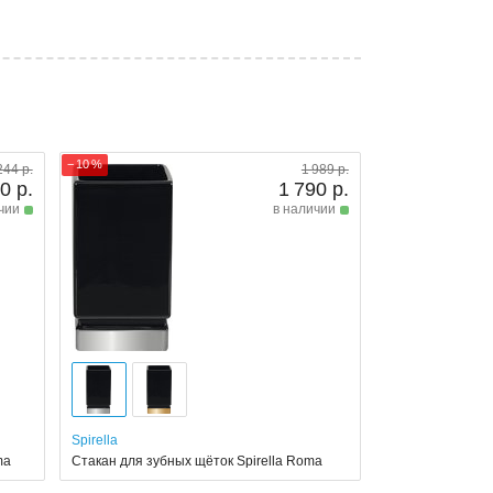
− 10 %
244 р.
1 989 р.
0 р.
1 790 р.
чии
в наличии
Spirella
ma
Стакан для зубных щёток Spirella Roma