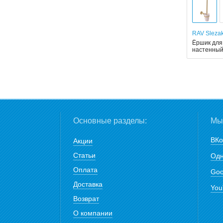
RAV Sleza
Ёршик для
настенны
Основные разделы:
Мы 
ВКо
Акции
Статьи
Одн
Оплата
Goo
Доставка
You
Возврат
О компании