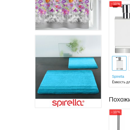
− 10 %
Spirella
Ёмкость дл
Похож
− 10 %