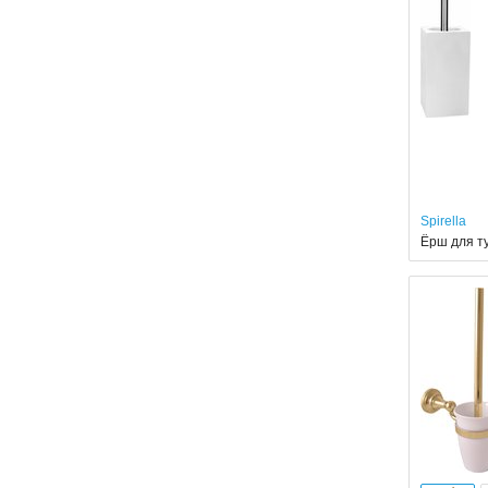
Spirella
Ёрш для ту