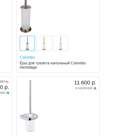
Colombo
Ёрш для туалета напольный Colombo
Hermitage
097 р.
11 600 р.
0 р.
в наличии
чии