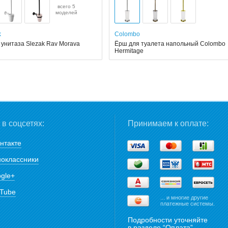
всего 5
моделей
k
Colombo
 унитаза Slezak Rav Morava
Ёрш для туалета напольный Colombo
й
Hermitage
в соцсетях:
Принимаем к оплате:
нтакте
оклассники
gle+
Tube
... и многие другие
платежные системы.
Подробности уточняйте
в разделе “
Оплата
”.