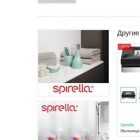
Другие
− 10 %
Spirella
Мыльница 