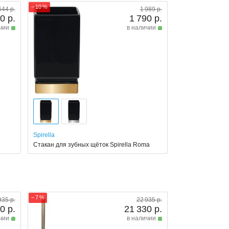
− 10 %
644 р.
1 989 р.
0 р.
1 790 р.
чии
в наличии
Spirella
Стакан для зубных щёток Spirella Roma
− 7 %
935 р.
22 935 р.
0 р.
21 330 р.
чии
в наличии