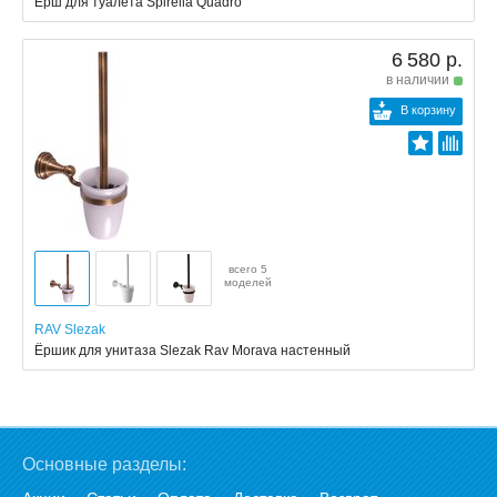
Ёрш для туалета Spirella Quadro
6 580 р.
в наличии
В корзину
всего 5
моделей
RAV Slezak
Ёршик для унитаза Slezak Rav Morava настенный
Основные разделы: