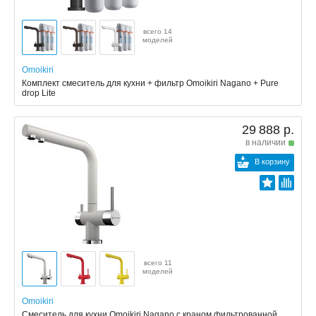
всего 14
моделей
Omoikiri
Комплект смеситель для кухни + фильтр Omoikiri Nagano + Pure
drop Lite
29 888 р.
в наличии
В корзину
всего 11
моделей
Omoikiri
Смеситель для кухни Omoikiri Nagano с краном фильтрованной