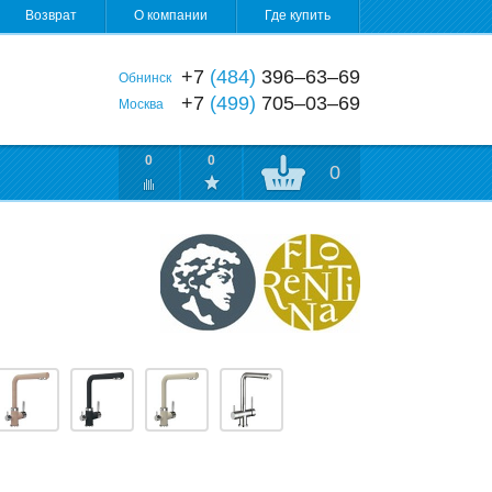
Возврат
О компании
Где купить
+7
(484)
396‒63‒69
Обнинск
+7
(499)
705‒03‒69
Москва
0
0
0