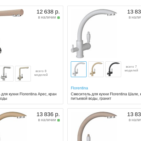
12 638 р.
13 83
в наличии
в нали
всего 7
моделей
всего 8
моделей
Florentina
для кухни Florentina Арес, кран
Смеситель для кухни Florentina Шале, 
воды
питьевой воды, гранит
13 836 р.
13 83
в наличии
в нали