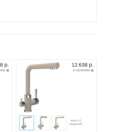
8 р.
12 638 р.
чии
в наличии
всего 8
моделей