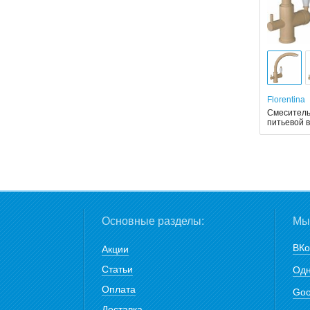
Florentina
Смеситель 
питьевой в
Основные разделы:
Мы 
ВКо
Акции
Статьи
Одн
Оплата
Goo
Доставка