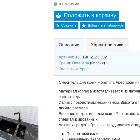
в наличии
Положить в корзину
Сравнить
Добавить в избранное
Описание
Характеристики
Артикул:
333.19H.2123.302
Бренд:
Florentina
(Россия)
Коллекция:
Арес
Смеситель для кухни Florentina Арес, кран п
Материал корпуса изготавливается из латун
состав воды.
Излив с поворотным механизмом. Высота от 
любого размера.
Внешнее покрытие – композит. Поверхность 
специализированных
моющих средств. Грязь легко удаляется ст
Поворотный излив
Керамический картридж 35мм