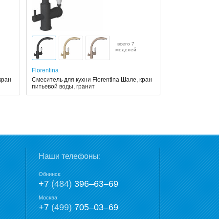
всего 7
моделей
Florentina
кран
Смеситель для кухни Florentina Шале, кран
питьевой воды, гранит
Наши телефоны:
Обнинск:
+7
(484)
396‒63‒69
Москва:
+7
(499)
705‒03‒69