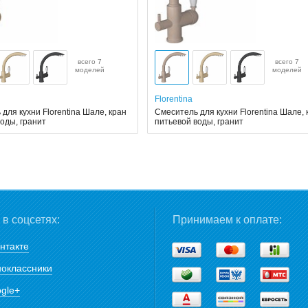
всего 7
всего 7
моделей
моделей
Florentina
для кухни Florentina Шале, кран
Смеситель для кухни Florentina Шале, 
оды, гранит
питьевой воды, гранит
в соцсетях:
Принимаем к оплате:
нтакте
оклассники
gle+