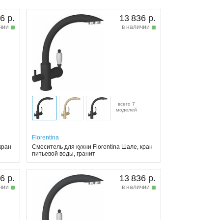
6 р.
13 836 р.
чии
в наличии
всего 7
моделей
Florentina
кран
Смеситель для кухни Florentina Шале, кран
питьевой воды, гранит
6 р.
13 836 р.
чии
в наличии