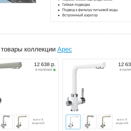
Гибкая подводка
Подвод к фильтру питьевой воды
Встроенный аэратор
 товары коллекции
Арес
12 638 р.
12 63
в наличии
в нали
всего 8
всего 8
моделей
моделей