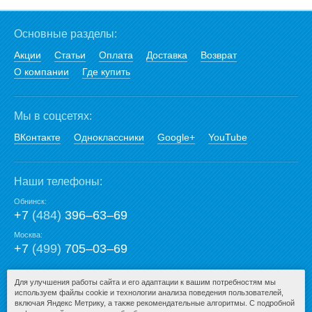
Основные разделы:
Акции
Статьи
Оплата
Доставка
Возврат
О компании
Где купить
Мы в соцсетях:
ВКонтакте
Одноклассники
Google+
YouTube
Наши телефоны:
Обнинск:
+7
(484)
396‒63‒69
Москва:
+7
(499)
705‒03‒69
E-mail:
Для улучшения работы сайта и его адаптации к вашим потребностям мы
используем файлы cookie и технологии анализа поведения пользователей,
mail@san-premium.ru
включая Яндекс Метрику, а также рекомендательные алгоритмы. С подробной