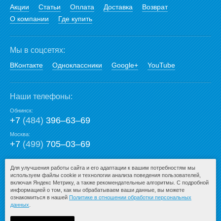
Акции
Статьи
Оплата
Доставка
Возврат
О компании
Где купить
Мы в соцсетях:
ВКонтакте
Одноклассники
Google+
YouTube
Наши телефоны:
Обнинск:
+7
(484)
396‒63‒69
Москва:
+7
(499)
705‒03‒69
E-mail:
Для улучшения работы сайта и его адаптации к вашим потребностям мы
используем файлы cookie и технологии анализа поведения пользователей,
mail@san-premium.ru
включая Яндекс Метрику, а также рекомендательные алгоритмы. С подробной
информацией о том, как мы обрабатываем ваши данные, вы можете
ознакомиться в нашей
Политике в отношении обработки персональных
данных
.
© 2009-2026 – San-Premium.ru.