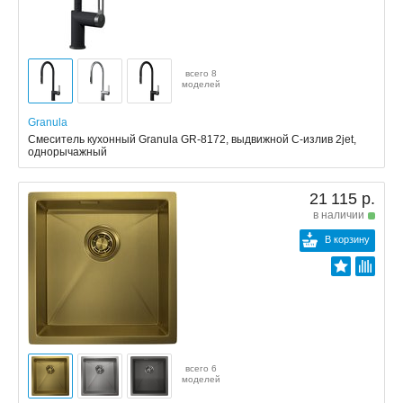
всего 8
моделей
Granula
Смеситель кухонный Granula GR-8172, выдвижной С-излив 2jet,
однорычажный
21 115 р.
в наличии
В корзину
всего 6
моделей