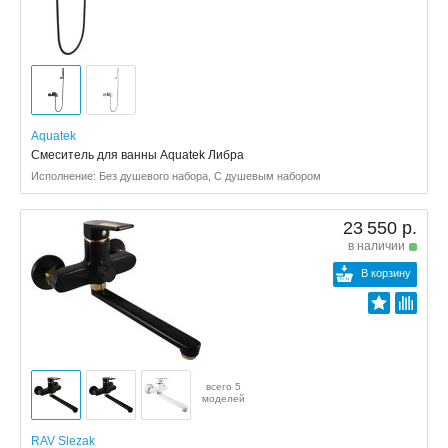
Aquatek
Смеситель для ванны Aquatek Либра
Исполнение: Без душевого набора, С душевым набором
23 550 р.
в наличии
В корзину
всего 5
моделей
RAV Slezak