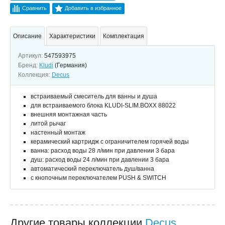
Сравнить
Добавить в избранное
Описание
Характеристики
Комплектация
Артикул:
547593975
Бренд:
Kludi
(Германия)
Коллекция:
Decus
встраиваемый смеситель для ванны и душа
для встраиваемого блока KLUDI-SLIM.BOXX 88022
внешняя монтажная часть
литой рычаг
настенный монтаж
керамический картридж с ограничителем горячей воды
ванна: расход воды 28 л/мин при давлении 3 бара
душ: расход воды 24 л/мин при давлении 3 бара
автоматический переключатель душ/ванна
с кнопочным переключателем PUSH & SWITCH
Другие товары коллекции
Decus