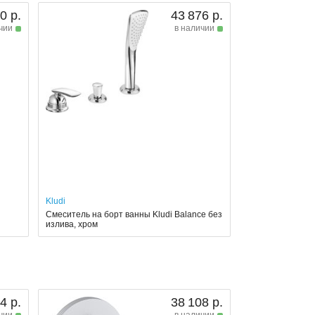
0 р.
43 876 р.
чии
в наличии
Kludi
Смеситель на борт ванны Kludi Balance без
излива, хром
4 р.
38 108 р.
чии
в наличии