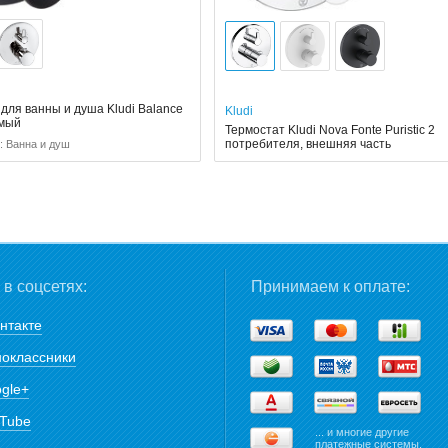
для ванны и душа Kludi Balance
Kludi
емый
Термостат Kludi Nova Fonte Puristic 2
потребителя, внешняя часть
: Ванна и душ
в соцсетях:
Принимаем к оплате:
нтакте
оклассники
gle+
Tube
... и многие другие
платежные системы.