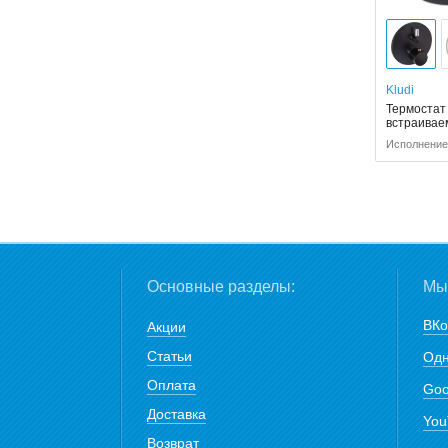
Kludi
Термостат 
встраива
Исполнение
Основные разделы:
Мы 
ВКо
Акции
Статьи
Одн
Оплата
Goo
Доставка
You
Возврат