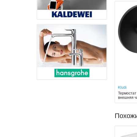
Kludi
Термостат 
внешняя ч
Похож