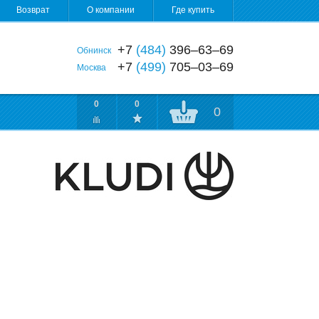
Возврат
О компании
Где купить
+7
(484)
396‒63‒69
Обнинск
+7
(499)
705‒03‒69
Москва
0
0
0