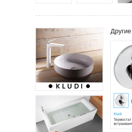
Другие
Kludi
Термостат 
встраива