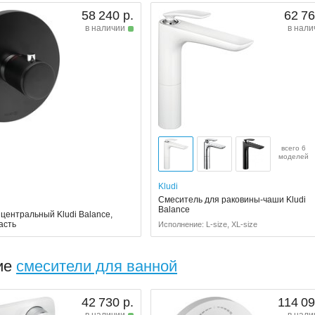
58 240 р.
62 76
в наличии
в нали
всего 6
моделей
Kludi
Смеситель для раковины-чаши Kludi
Balance
центральный Kludi Balance,
асть
Исполнение: L-size, XL-size
ие
смесители для ванной
42 730 р.
114 09
в наличии
в нали