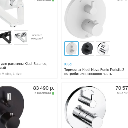
всего 5
моделей
для раковины Kludi Balance,
Kludi
емый
Термостат Kludi Nova Fonte Puristic 2
потребителя, внешняя часть
 M-size, L-size
83 490 р.
70 57
в наличии
в нали