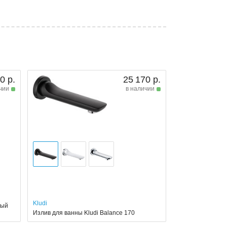
0 р.
25 170 р.
чии
в наличии
Kludi
тый
Излив для ванны Kludi Balance 170