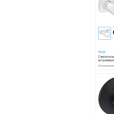
Kludi
Смеситель 
встраива
Исполнение: