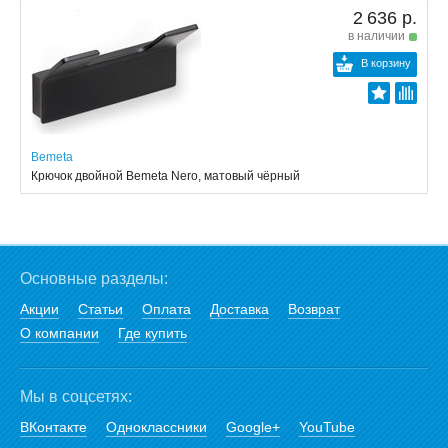
2 636 р.
в наличии
В корзину
Bemeta
Крючок двойной Bemeta Nero, матовый чёрный
Основные разделы:
Акции
Статьи
Оплата
Доставка
Возврат
О компании
Где купить
Мы в соцсетях:
ВКонтакте
Одноклассники
Google+
YouTube