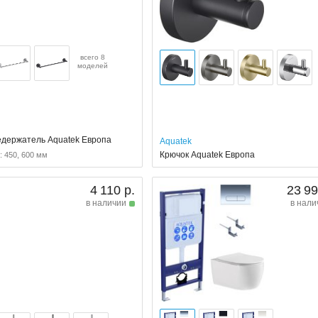
всего 8
моделей
держатель Aquatek Европа
Aquatek
Крючок Aquatek Европа
 450, 600 мм
4 110 р.
23 99
в наличии
в нали