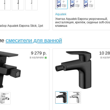
Aquatek
Унитаз Aquatek Европа укороченный,
инсталляция, крепёж, сиденье soft-clos
бор Aquatek Европа Stick, 1jet
клавиша
ие
смесители для ванной
9 279 р.
10 28
в наличии
в нали