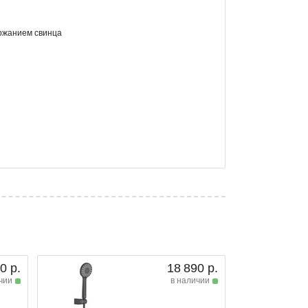
ержанием свинца
0 р.
18 890 р.
чии
в наличии