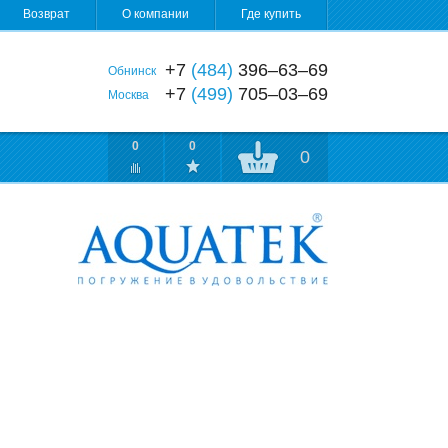
Возврат
О компании
Где купить
+7
(484)
396‒63‒69
Обнинск
+7
(499)
705‒03‒69
Москва
0
0
0