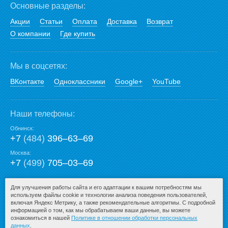
Основные разделы:
Акции
Статьи
Оплата
Доставка
Возврат
О компании
Где купить
Мы в соцсетях:
ВКонтакте
Одноклассники
Google+
YouTube
Наши телефоны:
Обнинск:
+7
(484)
396‒63‒69
Москва:
+7
(499)
705‒03‒69
E-mail:
Для улучшения работы сайта и его адаптации к вашим потребностям мы
используем файлы cookie и технологии анализа поведения пользователей,
mail@san-premium.ru
включая Яндекс Метрику, а также рекомендательные алгоритмы. С подробной
информацией о том, как мы обрабатываем ваши данные, вы можете
ознакомиться в нашей
Политике в отношении обработки персональных
данных
.