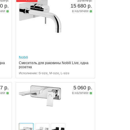
215 р.
22 574 р.
0 р.
15 680 р.
чии
в наличии
Nobili
дна
Смеситель для раковины Nobili Live, одна
розетка
Исполнение: S-size, M-size, L-size
7 р.
5 060 р.
чии
в наличии