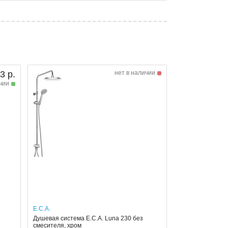
3 р.
нет в наличии
чии
E.C.A.
Душевая система E.C.A. Luna 230 без
смесителя, хром