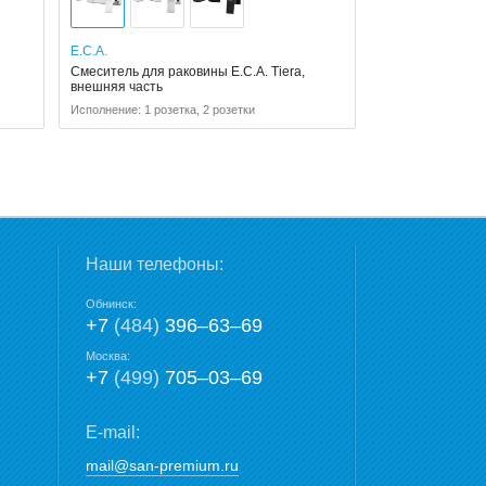
E.C.A.
Смеситель для раковины E.C.A. Tiera,
внешняя часть
Исполнение: 1 розетка, 2 розетки
Наши телефоны:
Обнинск:
+7
(484)
396‒63‒69
Москва:
+7
(499)
705‒03‒69
E-mail:
mail@san-premium.ru