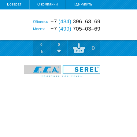
Возврат
О компании
Где купить
+7
(484)
396‒63‒69
Обнинск
+7
(499)
705‒03‒69
Москва
0
0
0