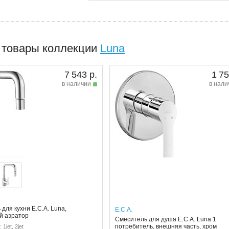
 товары коллекции
Luna
7 543 р.
1 75
в наличии
в нали
для кухни E.C.A. Luna,
E.C.A.
й аэратор
Смеситель для душа E.C.A. Luna 1
потребитель, внешняя часть, хром
1jet, 2jet