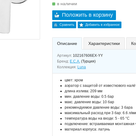
в наличии
Положить в корзину
Сравнить
Добавить в избранное
Описание
Характеристики
Ко
Артикул:
102167606EX-YY
Бренд:
E.C.A.
(Турция)
Коллекция:
Luna
цвет: хром
аэратор с защитой от известкового налё
длина излива: 209 мм
мин. давление воды: 0.5 бар
макс. давление воды: 10 бар
рекомендуемое давление воды: 3 бара
максимальный расход при 3 бар: 6.6 л/м
температура воды на входе: 5 - 65 °C
подключение: встраиваемая монтажная ч
материал корпуса: латунь