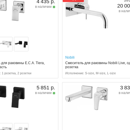
4 435 р.
29 
20 00
в наличии
в нали
Nobili
для раковины E.C.A. Tiera,
Смеситель для раковины Nobili Live, о
асть
розетка
 1 розетка, 2 розетки
Исполнение: S-size, M-size, L-size
5 851 р.
3 83
в наличии
в нали