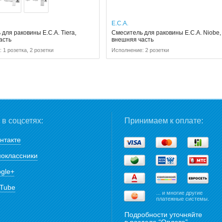
E.C.A.
для раковины E.C.A. Tiera,
Смеситель для раковины E.C.A. Niobe,
асть
внешняя часть
 1 розетка, 2 розетки
Исполнение: 2 розетки
в соцсетях:
Принимаем к оплате:
нтакте
оклассники
gle+
Tube
... и многие другие
платежные системы.
Подробности уточняйте