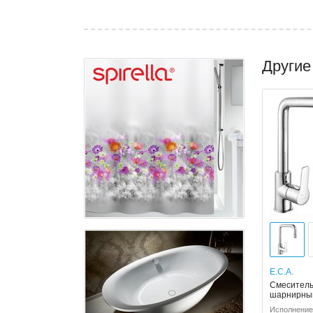
Другие
E.C.A.
Смеситель 
шарнирны
Исполнение: 