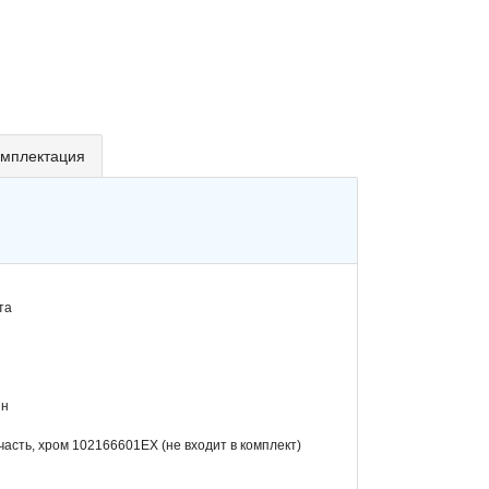
мплектация
та
ин
асть, хром 102166601EX (не входит в комплект)