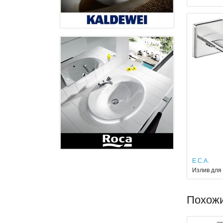
E.C.A.
Излив для 
Похож