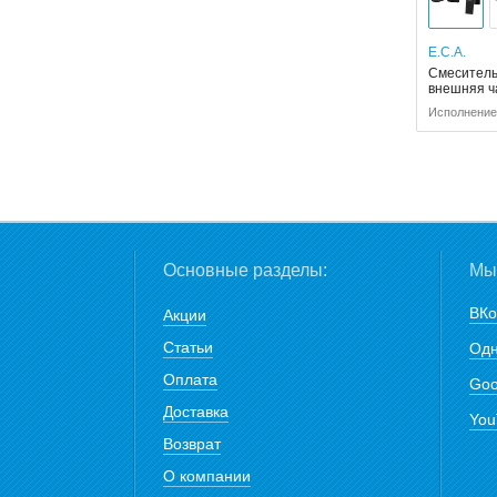
E.C.A.
Смеситель 
внешняя ч
Исполнение:
Основные разделы:
Мы 
ВКо
Акции
Статьи
Одн
Оплата
Goo
Доставка
You
Возврат
О компании