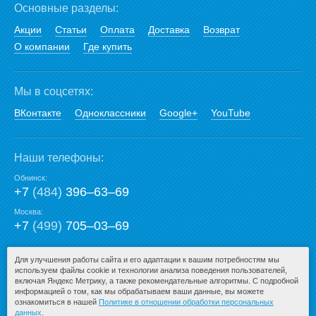
Основные разделы:
Акции
Статьи
Оплата
Доставка
Возврат
О компании
Где купить
Мы в соцсетях:
ВКонтакте
Одноклассники
Google+
YouTube
Наши телефоны:
Обнинск:
+7
(484)
396‒63‒69
Москва:
+7
(499)
705‒03‒69
E-mail:
Для улучшения работы сайта и его адаптации к вашим потребностям мы
используем файлы cookie и технологии анализа поведения пользователей,
mail@san-premium.ru
включая Яндекс Метрику, а также рекомендательные алгоритмы. С подробной
информацией о том, как мы обрабатываем ваши данные, вы можете
ознакомиться в нашей
Политике в отношении обработки персональных
данных
.