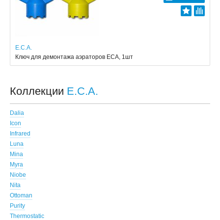
E.C.A.
Ключ для демонтажа аэраторов ECA, 1шт
Коллекции
E.C.A.
Dalia
Icon
Infrared
Luna
Mina
Myra
Niobe
Nita
Ottoman
Purity
Thermostatic