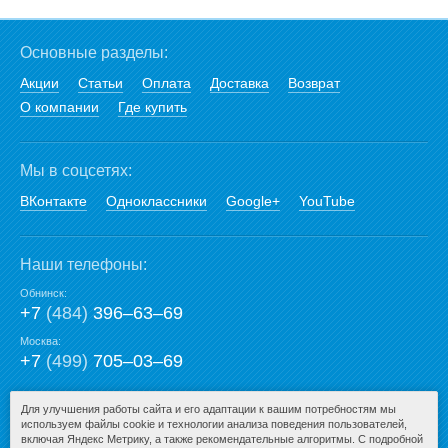
Основные разделы:
Акции
Статьи
Оплата
Доставка
Возврат
О компании
Где купить
Мы в соцсетях:
ВКонтакте
Одноклассники
Google+
YouTube
Наши телефоны:
Обнинск:
+7
(484)
396‒63‒69
Москва:
+7
(499)
705‒03‒69
E-mail:
Для улучшения работы сайта и его адаптации к вашим потребностям мы
используем файлы cookie и технологии анализа поведения пользователей,
mail@san-premium.ru
включая Яндекс Метрику, а также рекомендательные алгоритмы. С подробной