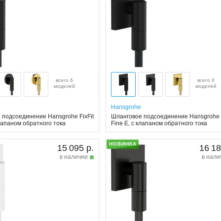
всего 6
всего 6
моделей
моделей
Hansgrohe
 подсоединение Hansgrohe FixFit
Шланговое подсоединение Hansgrohe F
клапаном обратного тока
Fine E, с клапаном обратного тока
НОВИНКА
15 095 р.
16 18
в наличии
в нали