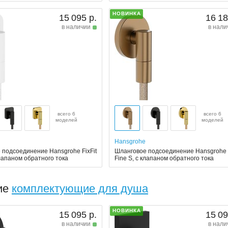
НОВИНКА
15 095 р.
16 18
в наличии
в нали
всего 6
всего 6
моделей
моделей
Hansgrohe
 подсоединение Hansgrohe FixFit
Шланговое подсоединение Hansgrohe F
клапаном обратного тока
Fine S, с клапаном обратного тока
ие
комплектующие для душа
НОВИНКА
15 095 р.
15 09
в наличии
в нали