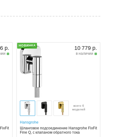
НОВИНКА
6 р.
10 779 р.
чии
в наличии
всего 6
моделей
Hansgrohe
ixFit
Шланговое подсоединение Hansgrohe FixFit
Fine Q, с клапаном обратного тока