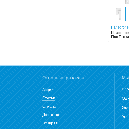
Hansgrohe
Шланговое
Fine E, с 
Основные разделы:
Мы 
ВКо
Акции
Статьи
Одн
Оплата
Goo
Доставка
You
Возврат