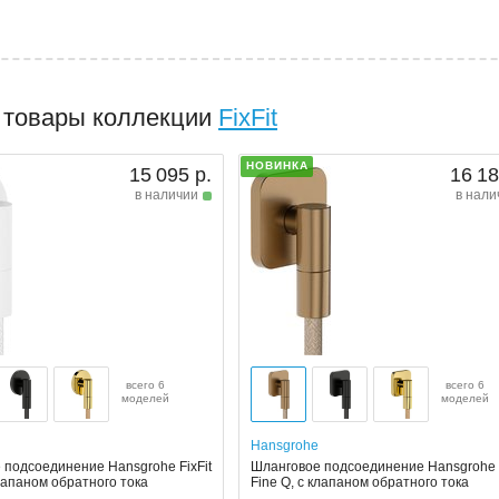
 товары коллекции
FixFit
НОВИНКА
15 095 р.
16 18
в наличии
в нали
всего 6
всего 6
моделей
моделей
Hansgrohe
 подсоединение Hansgrohe FixFit
Шланговое подсоединение Hansgrohe F
клапаном обратного тока
Fine Q, с клапаном обратного тока