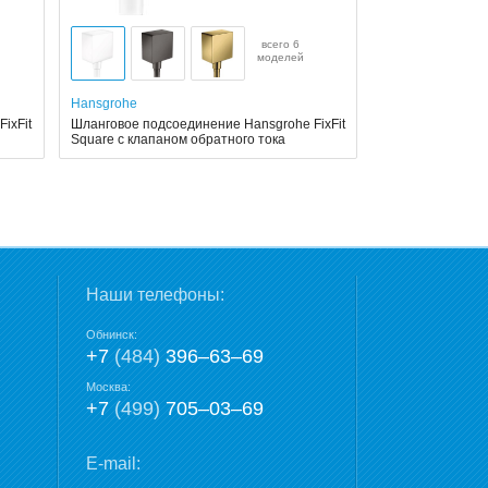
всего 6
моделей
Hansgrohe
ixFit
Шланговое подсоединение Hansgrohe FixFit
Square с клапаном обратного тока
Наши телефоны:
Обнинск:
+7
(484)
396‒63‒69
Москва:
+7
(499)
705‒03‒69
E-mail: