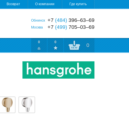
Возврат
О компании
Где купить
+7
(484)
396‒63‒69
Обнинск
+7
(499)
705‒03‒69
Москва
0
0
0