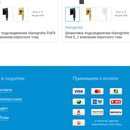
всего 6
всего 6
моделей
моделей
Hansgrohe
 подсоединение Hansgrohe FixFit
Шланговое подсоединение Hansgrohe F
клапаном обратного тока
Fine E, с клапаном обратного тока
в соцсетях:
Принимаем к оплате:
нтакте
оклассники
gle+
Tube
... и многие другие
платежные системы.