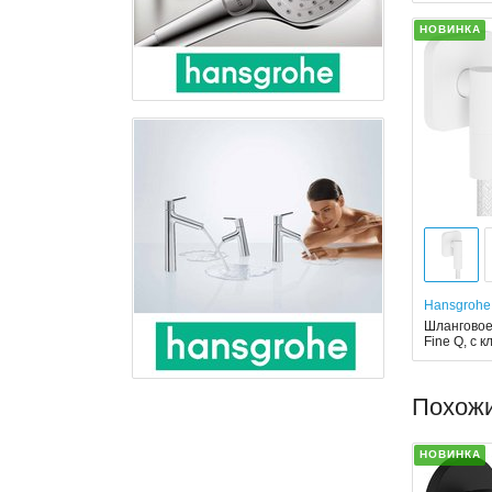
НОВИНКА
Hansgrohe
Шланговое
Fine Q, с 
Похож
НОВИНКА