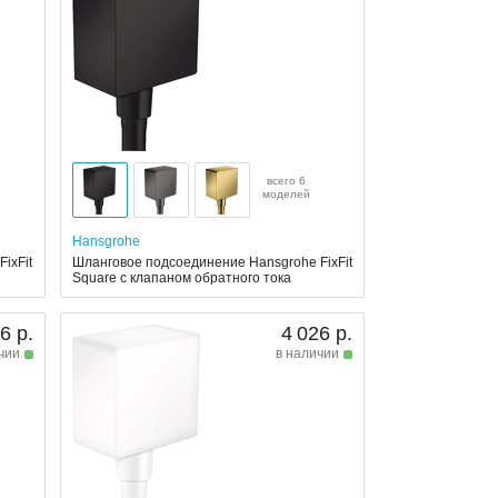
всего 6
моделей
Hansgrohe
ixFit
Шланговое подсоединение Hansgrohe FixFit
Square с клапаном обратного тока
6 р.
4 026 р.
чии
в наличии