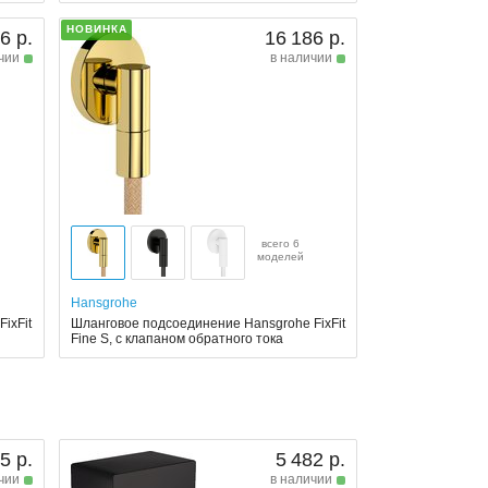
НОВИНКА
6 р.
16 186 р.
чии
в наличии
всего 6
моделей
Hansgrohe
ixFit
Шланговое подсоединение Hansgrohe FixFit
Fine S, с клапаном обратного тока
5 р.
5 482 р.
чии
в наличии