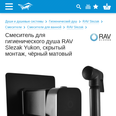
Души и душевые системы
Гигиенический душ
RAV Slezak
Смесители
Смесители для ванной
RAV Slezak
Смеситель для
гигиенического душа RAV
Slezak Yukon, скрытый
монтаж, чёрный матовый