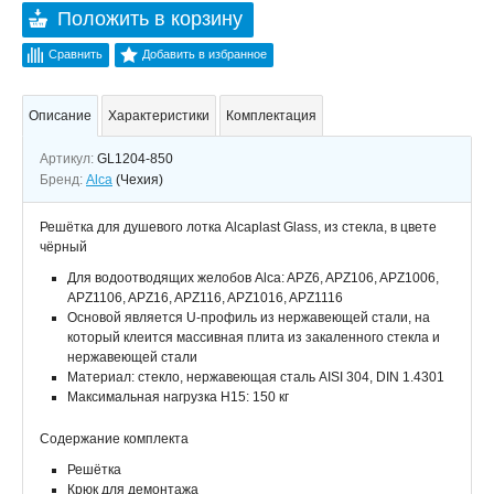
Положить в корзину
Сравнить
Добавить в избранное
Описание
Характеристики
Комплектация
Артикул:
GL1204-850
Бренд:
Alca
(Чехия)
Решётка для душевого лотка Alcaplast Glass, из стекла, в цвете
чёрный
Для водоотводящих желобов Alca: APZ6, APZ106, APZ1006,
APZ1106, APZ16, APZ116, APZ1016, APZ1116
Основой является U-профиль из нержавеющей стали, на
который клеится массивная плита из закаленного стекла и
нержавеющей стали
Материал: стекло, нержавеющая сталь AISI 304, DIN 1.4301
Максимальная нагрузка H15: 150 кг
Содержание комплекта
Решётка
Крюк для демонтажа