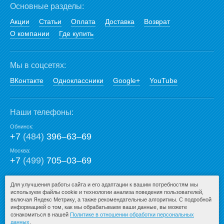
Основные разделы:
Акции
Статьи
Оплата
Доставка
Возврат
О компании
Где купить
Мы в соцсетях:
ВКонтакте
Одноклассники
Google+
YouTube
Наши телефоны:
Обнинск:
+7
(484)
396‒63‒69
Москва:
+7
(499)
705‒03‒69
E-mail:
Для улучшения работы сайта и его адаптации к вашим потребностям мы
используем файлы cookie и технологии анализа поведения пользователей,
mail@san-premium.ru
включая Яндекс Метрику, а также рекомендательные алгоритмы. С подробной
информацией о том, как мы обрабатываем ваши данные, вы можете
ознакомиться в нашей
Политике в отношении обработки персональных
данных
.