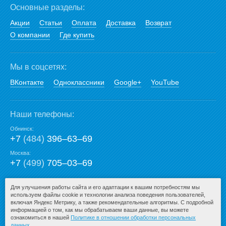
Основные разделы:
Акции
Статьи
Оплата
Доставка
Возврат
О компании
Где купить
Мы в соцсетях:
ВКонтакте
Одноклассники
Google+
YouTube
Наши телефоны:
Обнинск:
+7
(484)
396‒63‒69
Москва:
+7
(499)
705‒03‒69
E-mail:
Для улучшения работы сайта и его адаптации к вашим потребностям мы
используем файлы cookie и технологии анализа поведения пользователей,
mail@san-premium.ru
включая Яндекс Метрику, а также рекомендательные алгоритмы. С подробной
информацией о том, как мы обрабатываем ваши данные, вы можете
ознакомиться в нашей
Политике в отношении обработки персональных
данных
.