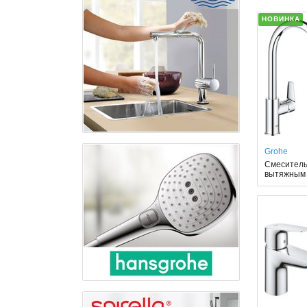
НОВИНКА
Grohe
Смеситель
вытяжным 