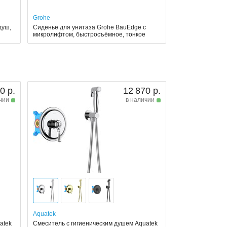
Grohe
душ,
Сиденье для унитаза Grohe BauEdge с
микролифтом, быстросъёмное, тонкое
0 р.
12 870 р.
чии
в наличии
Aquatek
atek
Смеситель с гигиеническим душем Aquatek