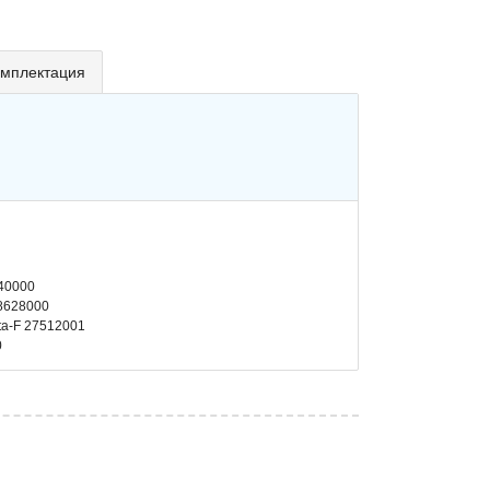
мплектация
40000
28628000
ta-F 27512001
0