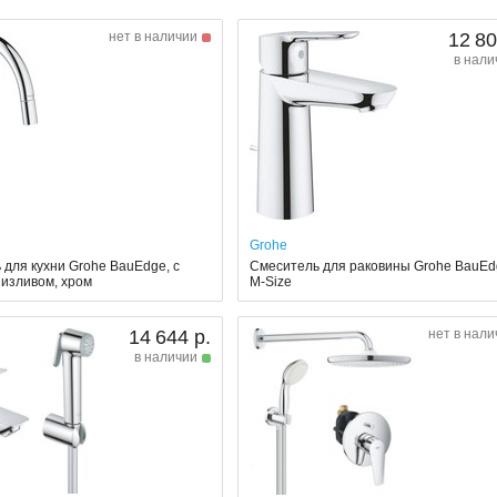
нет в наличии
12 80
в нали
Grohe
 для кухни Grohe BauEdge, с
Смеситель для раковины Grohe BauE
изливом, хром
M-Size
14 644 р.
нет в нали
в наличии