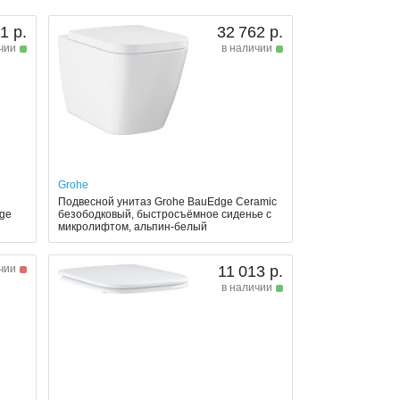
1 р.
32 762 р.
чии
в наличии
Grohe
Подвесной унитаз Grohe BauEdge Ceramic
dge
безободковый, быстросъёмное сиденье с
микролифтом, альпин-белый
чии
11 013 р.
в наличии