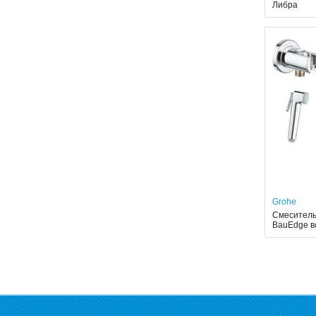
Либра
Grohe
Смеситель
BauEdge в