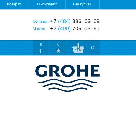
Возврат
О компании
Где купить
+7
(484)
396‒63‒69
Обнинск
+7
(499)
705‒03‒69
Москва
0
0
0