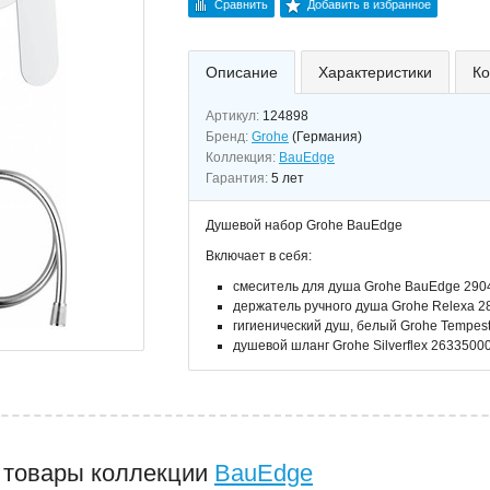
Сравнить
Добавить в избранное
Описание
Характеристики
Ко
Артикул:
124898
Бренд:
Grohe
(Германия)
Коллекция:
BauEdge
Гарантия:
5 лет
Душевой набор Grohe BauEdge
Включает в себя:
смеситель для душа Grohe BauEdge 290
держатель ручного душа Grohe Relexa 
гигиенический душ, белый Grohe Tempes
душевой шланг Grohe Silverflex 2633500
 товары коллекции
BauEdge