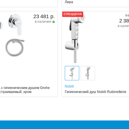
Лира
СПЕЦЦЕНА
23 481 р.
9 
2 38
в наличии
в нали
Nobili
 с гигиеническим душем Grohe
страиваемый, хром
Гигиенический душ Nobili Rubinetterie