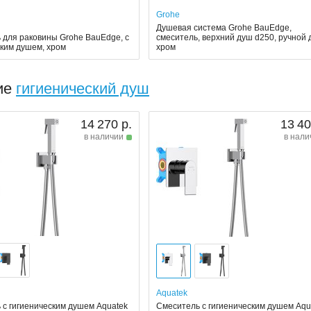
Grohe
Душевая система Grohe BauEdge,
 для раковины Grohe BauEdge, с
смеситель, верхний душ d250, ручной 
ским душем, хром
хром
ие
гигиенический душ
14 270 р.
13 40
в наличии
в нали
Aquatek
 с гигиеническим душем Aquatek
Смеситель с гигиеническим душем Aqu