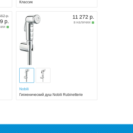
Классик
662 р.
11 272 р.
9 р.
в наличии
чии
Nobili
Гигиенический душ Nobili Rubinetterie