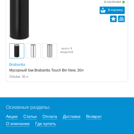
в наличии
В корзину
всего 9
моделей
Brabantia
Мусорный бак Brabantia Touch Bin New, 30л
Объём: 30 л
Основные разделы:
Акции
Статьи
Оплата
Доставка
Возврат
О компании
Где купить