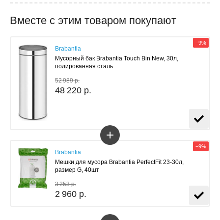
Вместе с этим товаром покупают
−9%
Brabantia
Мусорный бак Brabantia Touch Bin New, 30л,
полированная сталь
52 989 р.
48 220 р.
+
−9%
Brabantia
Мешки для мусора Brabantia PerfectFit 23-30л,
размер G, 40шт
3 253 р.
2 960 р.