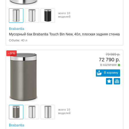
всего 10
моделей
Brabantia
Мусорный бак Brabantia Touch Bin New, 40л, плоская задняя стенка
Объём: 40 л
− 9 %
79 989 р.
72 790 р.
в наличии
В корзину
всего 10
моделей
Brabantia