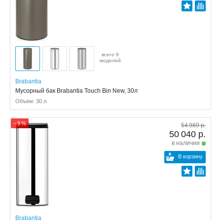
всего 9
моделей
Brabantia
Мусорный бак Brabantia Touch Bin New, 30л
Объём: 30 л
− 9 %
54 989 р.
50 040 р.
в наличии
В корзину
Brabantia