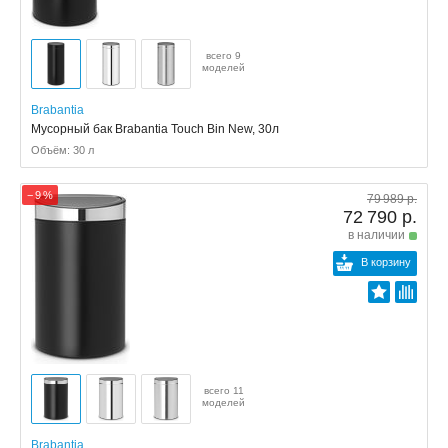
всего 9
моделей
Brabantia
Мусорный бак Brabantia Touch Bin New, 30л
Объём: 30 л
− 9 %
79 989 р.
72 790 р.
в наличии
В корзину
всего 11
моделей
Brabantia