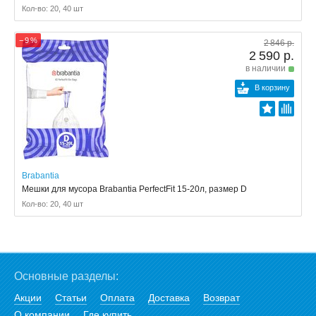
Кол-во: 20, 40 шт
− 9 %
2 846 р.
2 590 р.
в наличии
В корзину
Brabantia
Мешки для мусора Brabantia PerfectFit 15-20л, размер D
Кол-во: 20, 40 шт
Основные разделы:
Акции
Статьи
Оплата
Доставка
Возврат
О компании
Где купить