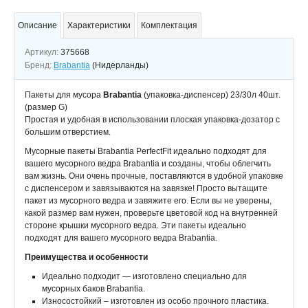
Описание
Характеристики
Комплектация
Артикул:
375668
Бренд:
Brabantia
(Нидерланды)
Пакеты для мусора
Brabantia
(упаковка-диспенсер) 23/30л 40шт.
(размер G)
Простая и удобная в использовании плоская упаковка-дозатор с
большим отверстием.
Мусорные пакеты Brabantia PerfectFit идеально подходят для
вашего мусорного ведра Brabantia и созданы, чтобы облегчить
вам жизнь. Они очень прочные, поставляются в удобной упаковке
с диспенсером и завязываются на завязке! Просто вытащите
пакет из мусорного ведра и завяжите его. Если вы не уверены,
какой размер вам нужен, проверьте цветовой код на внутренней
стороне крышки мусорного ведра. Эти пакеты идеально
подходят для вашего мусорного ведра Brabantia.
Преимущества и особенности
Идеально подходит — изготовлено специально для
мусорных баков Brabantia.
Износостойкий – изготовлен из особо прочного пластика.