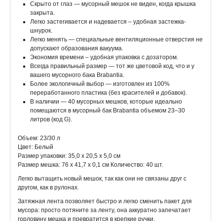
Скрыто от глаз — мусорный мешок не виден, когда крышка
закрыта.
Легко застегивается и надевается – удобная застежка-
шнурок.
Легко менять — специальные вентиляционные отверстия не
допускают образования вакуума.
Экономия времени – удобная упаковка с дозатором.
Всегда правильный размер — тот же цветовой код, что и у
вашего мусорного бака Brabantia.
Более экологичный выбор — изготовлен из 100%
переработанного пластика (без красителей и добавок).
В наличии — 40 мусорных мешков, которые идеально
помещаются в мусорный бак Brabantia объемом 23–30
литров (код G).
Объем: 23/30 л
Цвет: Белый
Размер упаковки: 35,0 х 20,5 х 5,0 см
Размер мешка: 76 x 41,7 x 0,1 см Количество: 40 шт.
Легко вытащить новый мешок, так как они не связаны друг с
другом, как в рулонах.
Затяжная лента позволяет быстро и легко сменить пакет для
мусора: просто потяните за ленту, она аккуратно запечатает
горловину мешка и превратится в крепкие ручки.