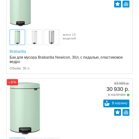
всего 13
моделей
Brabantia
Бак для мусора Brabantia Newicon, 30л, с педалью, пластиковое
ведро
Объём: 30 л
− 9 %
33 989 р.
30 930 р.
в наличии
В корзину