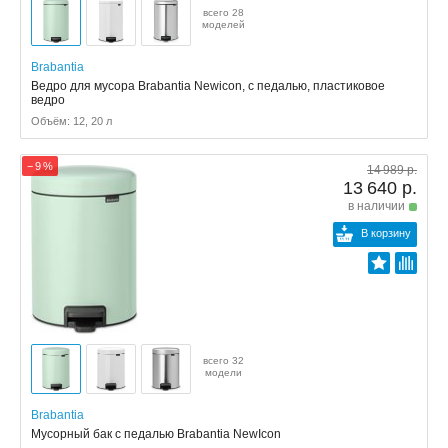
всего 28
моделей
Brabantia
Ведро для мусора Brabantia Newicon, с педалью, пластиковое
ведро
Объём: 12, 20 л
− 9 %
14 989 р.
13 640 р.
в наличии
В корзину
всего 32
модели
Brabantia
Мусорный бак с педалью Brabantia NewIcon