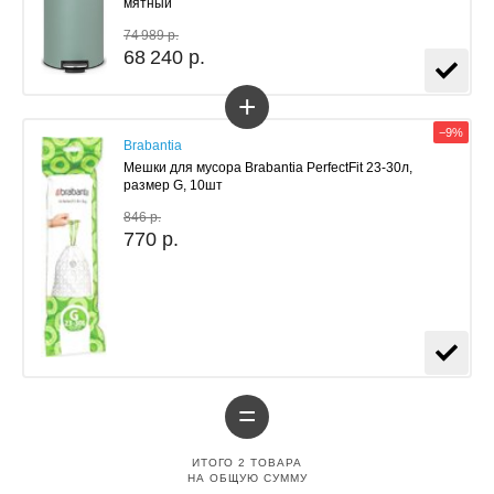
мятный
74 989 р.
68 240 р.
+
−9%
Brabantia
Мешки для мусора Brabantia PerfectFit 23-30л,
размер G, 10шт
846 р.
770 р.
=
ИТОГО
2
ТОВАРА
НА ОБЩУЮ СУММУ