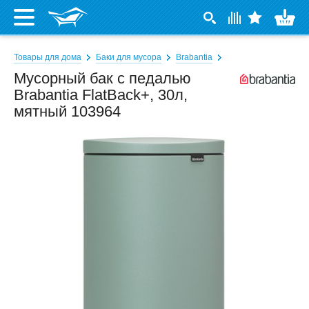
Товары для дома
Баки для мусора
Brabantia
Мусорный бак с педалью
Brabantia FlatBack+, 30л,
мятный 103964