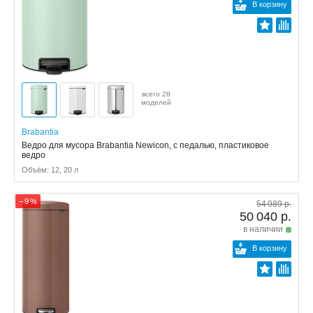
В корзину
всего 28
моделей
Brabantia
Ведро для мусора Brabantia Newicon, с педалью, пластиковое
ведро
Объём: 12, 20 л
− 9 %
54 989 р.
50 040 р.
в наличии
В корзину