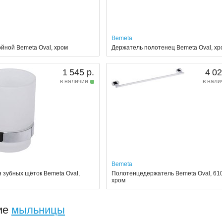
Bemeta
ойной Bemeta Oval, хром
Держатель полотенец Bemeta Oval, хр
1 545 р.
4 02
в наличии
в нали
Bemeta
я зубных щёток Bemeta Oval,
Полотенцедержатель Bemeta Oval, 61
хром
ие
мыльницы