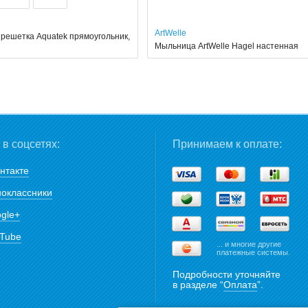
ArtWelle
решетка Aquatek прямоугольник,
Мыльница ArtWelle Hagel настенная
в соцсетях:
Принимаем к оплате:
нтакте
оклассники
gle+
Tube
... и многие другие
платежные системы.
Подробности уточняйте
в разделе “
Оплата
”.