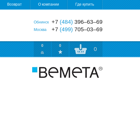
Возврат
О компании
Где купить
+7
(484)
396‒63‒69
Обнинск
+7
(499)
705‒03‒69
Москва
0
0
0