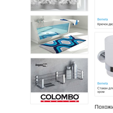
Bemeta
Крючок дв
Bemeta
Стакан дл
хром
Похож