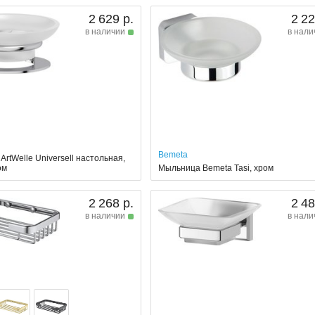
2 629 р.
2 22
в наличии
в нали
Bemeta
rtWelle Universell настольная,
ом
Мыльница Bemeta Tasi, хром
2 268 р.
2 48
в наличии
в нали