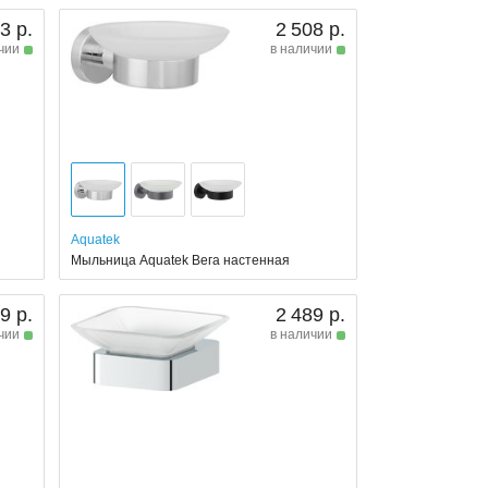
3 р.
2 508 р.
чии
в наличии
Aquatek
Мыльница Aquatek Вега настенная
9 р.
2 489 р.
чии
в наличии