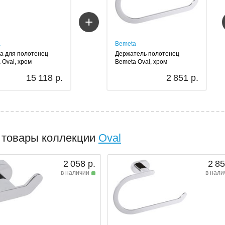
+
a
Bemeta
а для полотенец
Держатель полотенец
 Oval, хром
Bemeta Oval, хром
15 118 р.
2 851 р.
 товары коллекции
Oval
2 058 р.
2 85
в наличии
в нали