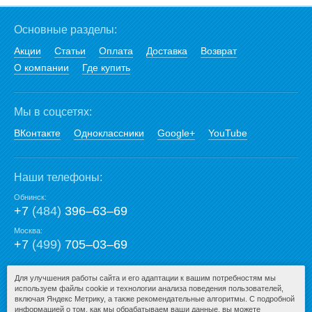
Основные разделы:
Акции
Статьи
Оплата
Доставка
Возврат
О компании
Где купить
Мы в соцсетях:
ВКонтакте
Одноклассники
Google+
YouTube
Наши телефоны:
Обнинск:
+7
(484)
396‒63‒69
Москва:
+7
(499)
705‒03‒69
E-mail:
Для улучшения работы сайта и его адаптации к вашим потребностям мы
используем файлы cookie и технологии анализа поведения пользователей,
mail@san-premium.ru
включая Яндекс Метрику, а также рекомендательные алгоритмы. С подробной
информацией о том, как мы обрабатываем ваши данные, вы можете