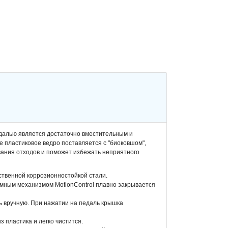
далью является достаточно вместительным и
е пластиковое ведро поставляется с "биоковшом",
вания отходов и поможет избежать неприятного
ственной коррозионностойкой стали.
мным механизмом MotionControl плавно закрывается
ь вручную. При нажатии на педаль крышка
 пластика и легко чистится.