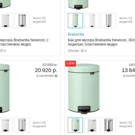
всего 26
всего 13
моделей
моделей
Brabantia
мусора Brabantia Newicon, с
Бак для мусора Brabantia Newicon, 30л,
пластиковое ведро
педалью, пластиковое ведро
20 л
Объём: 30 л
− 9 %
22 989 р.
14 
20 920 р.
13 64
в наличии
в нали
всего 30
всего 26
моделей
моделей