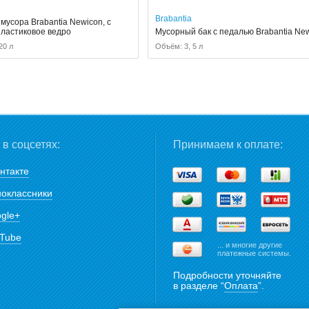
Brabantia
мусора Brabantia Newicon, с
пластиковое ведро
Мусорный бак с педалью Brabantia Ne
20 л
Объём: 3, 5 л
в соцсетях:
Принимаем к оплате:
нтакте
оклассники
gle+
Tube
... и многие другие
платежные системы.
Подробности уточняйте
в разделе “
Оплата
”.