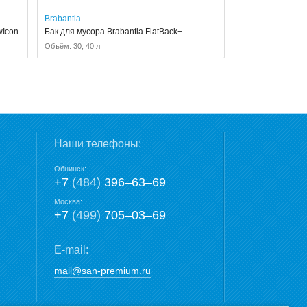
Brabantia
wIcon
Бак для мусора Brabantia FlatBack+
Объём: 30, 40 л
Наши телефоны:
Обнинск:
+7
(484)
396‒63‒69
Москва:
+7
(499)
705‒03‒69
E-mail:
mail@san-premium.ru