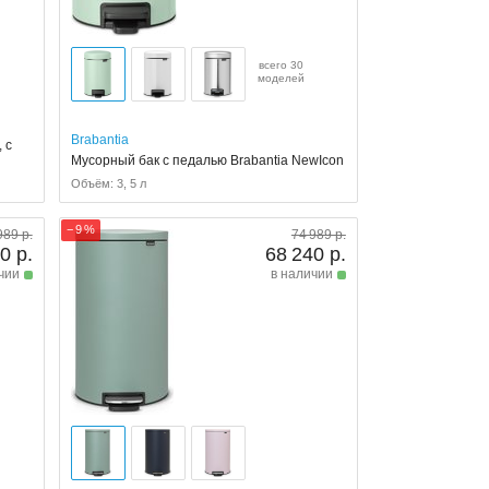
всего 30
моделей
Brabantia
 с
Мусорный бак с педалью Brabantia NewIcon
Объём: 3, 5 л
− 9 %
989 р.
74 989 р.
0 р.
68 240 р.
чии
в наличии