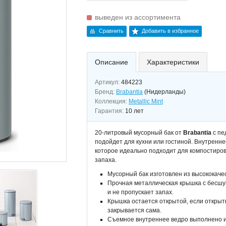
выведен из ассортимента
Сравнить
Добавить в избранное
Описание
Характеристики
Артикул:
484223
Бренд:
Brabantia
(Нидерланды)
Коллекция:
Metallic Mint
Гарантия:
10 лет
20-литровый мусорный бак от
Brabantia
с пе
подойдет для кухни или гостиной. Внутренне
которое идеально подходит для компостиро
запаха.
Мусорный бак изготовлен из высококаче
Прочная металлическая крышка с бесшу
и не пропускает запах.
Крышка остается открытой, если открыт
закрывается сама.
Съемное внутреннее ведро выполнено из