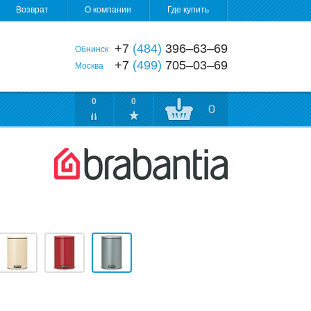
Возврат
О компании
Где купить
+7
(484)
396‒63‒69
Обнинск
+7
(499)
705‒03‒69
Москва
0
0
0