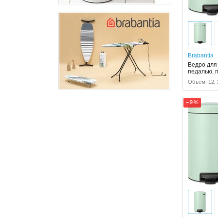
Brabantia
Ведро для 
педалью, 
Объём: 12, 
− 9 %