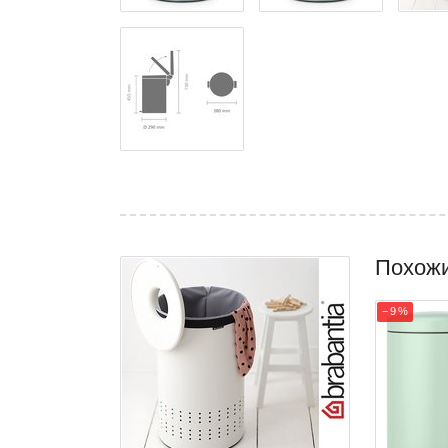
Похож
− 9 %