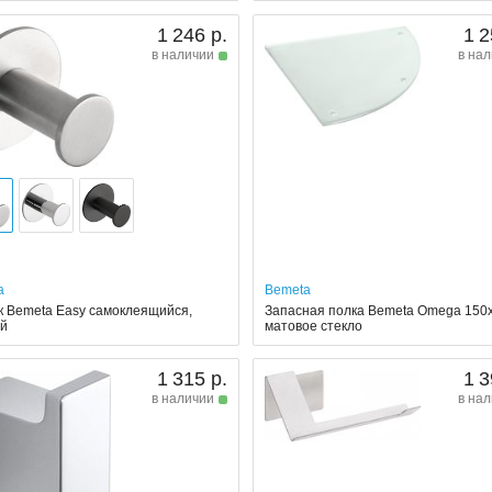
1 246 р.
1 2
в наличии
в на
a
Bemeta
к Bemeta Easy самоклеящийся,
Запасная полка Bemeta Omega 150x
ый
матовое стекло
1 315 р.
1 3
в наличии
в на