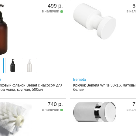
499 р.
6
в наличии
в на
a
Bemeta
иковый флакон Bemet с насосом для
Крючок Bemeta White 30x16, матовы
ра мыла, круглая, 500мл
белый
740 р.
7
в наличии
в на