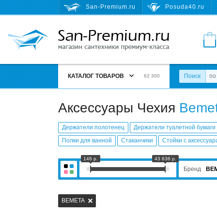
San-Premium.ru
Posuda40.ru
КАТАЛОГ ТОВАРОВ
Поиск
62 300
Аксессуары Чехия
Beme
Держатели полотенец
Держатели туалетной бумаги
Полки для ванной
Стаканчики
Стойки с аксессуа
146 р.
43 636 р.
Бренд
BE
BEMETA