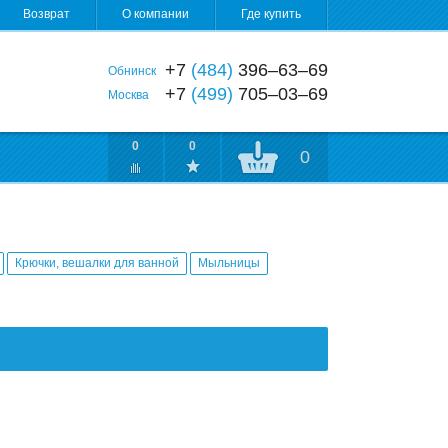
Возврат
О компании
Где купить
+7
(484)
396‒63‒69
Обнинск
+7
(499)
705‒03‒69
Москва
0
0
0
Крючки, вешалки для ванной
Мыльницы