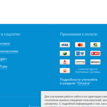
в соцсетях:
Принимаем к оплате:
нтакте
оклассники
gle+
Tube
... и многие другие
платежные системы.
Подробности уточняйте
в разделе “
Оплата
”.
Для улучшения работы сайта и его адаптации к в
технологии анализа поведения пользователей, вк
алгоритмы. С подробной информацией о том, как