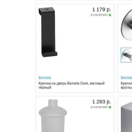
1 179 р.
в наличии
Bemeta
Bemet
Крючок на дверь Bemeta Dark, матовый
Крючо
чёрный
кругл
1 283 р.
в наличии