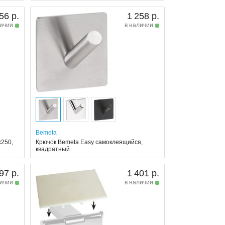
56 р.
1 258 р.
личии
в наличии
Bemeta
250,
Крючок Bemeta Easy самоклеящийся,
квадратный
97 р.
1 401 р.
личии
в наличии