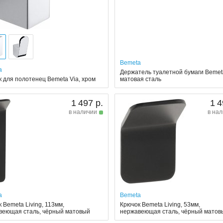
Bemeta
a
Держатель туалетной бумаги Bemeta
 для полотенец Bemeta Via, хром
матовая сталь
1 497 р.
1 4
в наличии
в на
a
Bemeta
 Bemeta Living, 113мм,
Крючок Bemeta Living, 53мм,
веющая сталь, чёрный матовый
нержавеющая сталь, чёрный матов