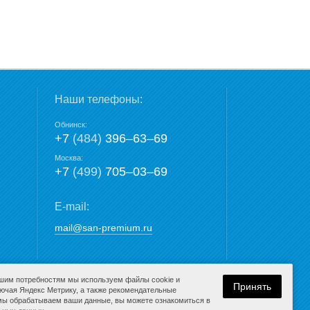
Наши телефоны:
Обнинск:
+7
(484)
396‒63‒69
Москва:
+7
(499)
705‒03‒69
E-mail:
mail@san-premium.ru
ашим потребностям мы используем файлы cookie и
Принять
лючая Яндекс Метрику, а также рекомендательные
 мы обрабатываем ваши данные, вы можете ознакомиться в
Разработка сайта: