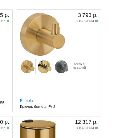
5 р.
3 793 р.
чии
в наличии
всего 6
моделей
Bemeta
ta,
Крючок Bemeta PVD
0 р.
12 317 р.
чии
в наличии