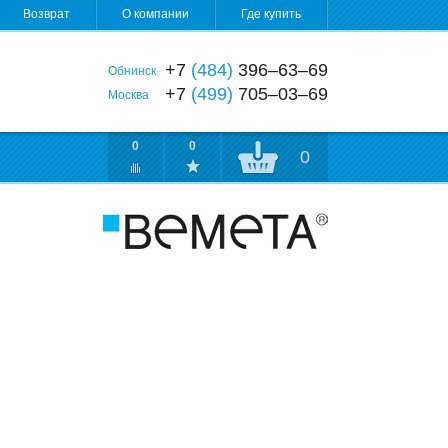
Возврат
О компании
Где купить
+7
(484)
396‒63‒69
Обнинск
+7
(499)
705‒03‒69
Москва
0
0
0