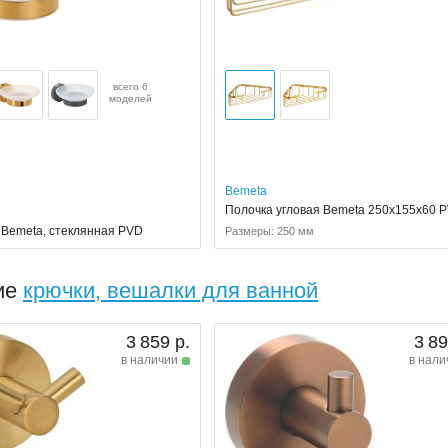
всего 6
моделей
Bemeta
Полочка угловая Bemeta 250x155x60 
Bemeta, стеклянная PVD
Размеры: 250 мм
ие
крючки, вешалки для ванной
3 859 р.
3 89
в наличии
в нали