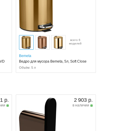
всего 6
моделей
Bemeta
PVD
Ведро для мусора Bemeta, 5л, Soft Close
Объём: 5 л
1 р.
2 903 р.
чии
в наличии