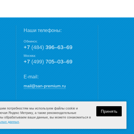
Наши телефоны:
Обнинск:
+7
(484)
396‒63‒69
Москва:
+7
(499)
705‒03‒69
E-mail:
mail@san-premium.ru
ашим потребностям мы используем файлы cookie и
Принять
лючая Яндекс Метрику, а также рекомендательные
 мы обрабатываем ваши данные, вы можете ознакомиться в
Разработка сайта:
льных данных
.
компания Media
K