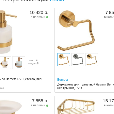
10 420 р.
7 85
в наличии
в нали
всего 6
моделей
ла Bemeta PVD, стекло, mini
Bemeta
Держатель для туалетной бумаги Beme
без крышки, PVD
 мл
7 855 р.
15 17
в наличии
в нали