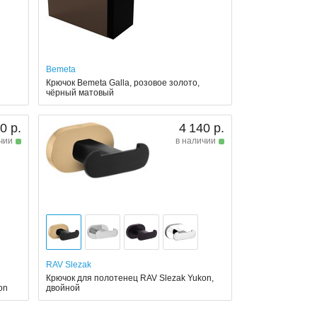
Bemeta
Крючок Bemeta Galla, розовое золото,
чёрный матовый
0 р.
4 140 р.
чии
в наличии
RAV Slezak
Крючок для полотенец RAV Slezak Yukon,
on
двойной