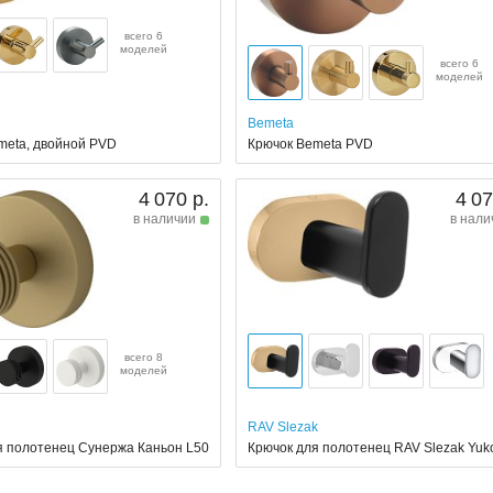
всего 6
моделей
всего 6
моделей
Bemeta
meta, двойной PVD
Крючок Bemeta PVD
4 070 р.
4 07
в наличии
в нали
всего 8
моделей
RAV Slezak
я полотенец Сунержа Каньон L50
Крючок для полотенец RAV Slezak Yuk