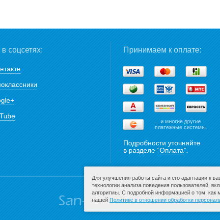
в соцсетях:
Принимаем к оплате:
нтакте
оклассники
gle+
Tube
... и многие другие
платежные системы.
Подробности уточняйте
в разделе “
Оплата
”.
Для улучшения работы сайта и его адаптации к в
технологии анализа поведения пользователей, вк
алгоритмы. С подробной информацией о том, как
нашей
Политике в отношении обработки персона