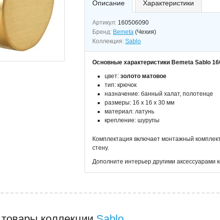
Описание
Характеристики
Артикул:
160506090
Бренд:
Bemeta
(Чехия)
Коллекция:
Sablo
Основные характеристики Bemeta Sablo 16
цвет:
золото матовое
тип: крючок
назначение: банный халат, полотенце
размеры: 16 х 16 х 30 мм
материал: латунь
крепление: шурупы
Комплектация включает монтажный комплект, 
стену.
Дополните интерьер другими аксессуарами к
 товары коллекции
Sablo