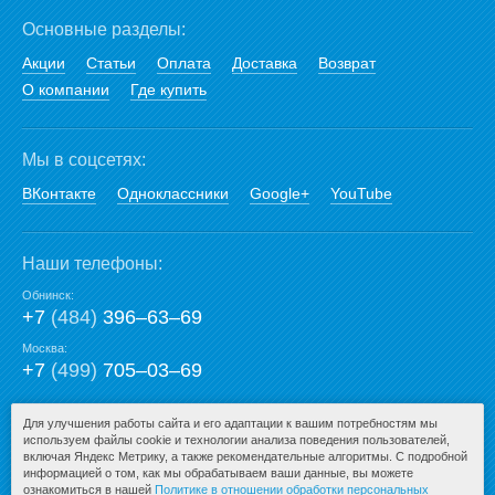
Основные разделы:
Акции
Статьи
Оплата
Доставка
Возврат
О компании
Где купить
Мы в соцсетях:
ВКонтакте
Одноклассники
Google+
YouTube
Наши телефоны:
Обнинск:
+7
(484)
396‒63‒69
Москва:
+7
(499)
705‒03‒69
E-mail:
Для улучшения работы сайта и его адаптации к вашим потребностям мы
используем файлы cookie и технологии анализа поведения пользователей,
mail@san-premium.ru
включая Яндекс Метрику, а также рекомендательные алгоритмы. С подробной
информацией о том, как мы обрабатываем ваши данные, вы можете
ознакомиться в нашей
Политике в отношении обработки персональных