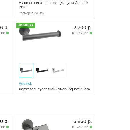
Угловая полка-решётка для душа Aquatek
Вега
Размеры: 270 мм
НОВИНКА
6 р.
2 700 р.
чии
в наличии
Aquatek
Держатель туалетной бумаги Aquatek Вега
0 р.
5 860 р.
чии
в наличии