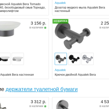
Aquatek
двесной Aquatek Вега Tornado
40, безободковый смыв Торнадо,
Дозатор жидкого мыла Aquatek Вега
 микролифтом
настенный
НОВИНКА
3 156 р.
2 25
в наличии
в нали
Aquatek
Aquatek Вега настенная
Крючок двойной Aquatek Вега
ие
держатели туалетной бумаги
3 312 р.
4 53
в наличии
в нали