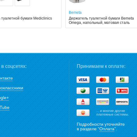
Bemeta
туалетной бумаги Mediclinics
Держатель туалетной бумаги Bemeta
Omega, напольный, матовая сталь
в соцсетях:
Принимаем к оплате:
нтакте
оклассники
gle+
Tube
... и многие другие
платежные системы.
Подробности уточняйте
в разделе “
Оплата
”.