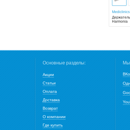
Mediclinics
Держатель 
Harmonia
Основные разделы:
Мы 
ВКо
Акции
Статьи
Одн
Оплата
Goo
Доставка
You
Возврат
О компании
Где купить