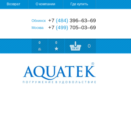
Возврат
О компании
Где купить
+7
(484)
396‒63‒69
Обнинск
+7
(499)
705‒03‒69
Москва
0
0
0