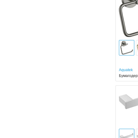
Aquatek
Бумагодер