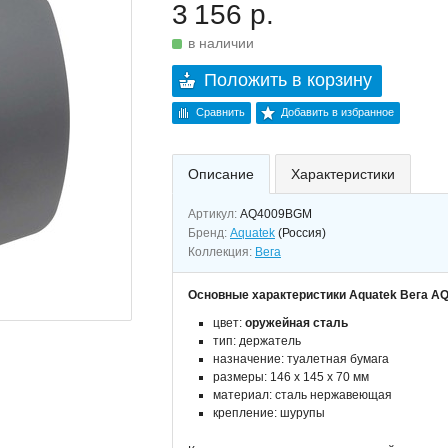
3 156 р.
в наличии
Положить в корзину
Сравнить
Добавить в избранное
Описание
Характеристики
Артикул:
AQ4009BGM
Бренд:
Aquatek
(Россия)
Коллекция:
Вега
Основные характеристики Aquatek Вега A
цвет:
оружейная сталь
тип: держатель
назначение: туалетная бумага
размеры: 146 х 145 х 70 мм
материал: сталь нержавеющая
крепление: шурупы