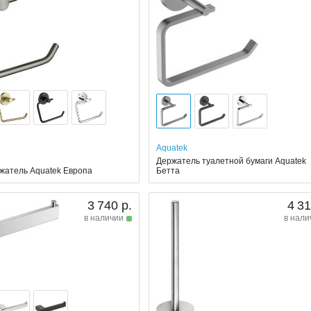
Aquatek
Держатель туалетной бумаги Aquatek
жатель Aquatek Европа
Бетта
3 740 р.
4 31
в наличии
в нали