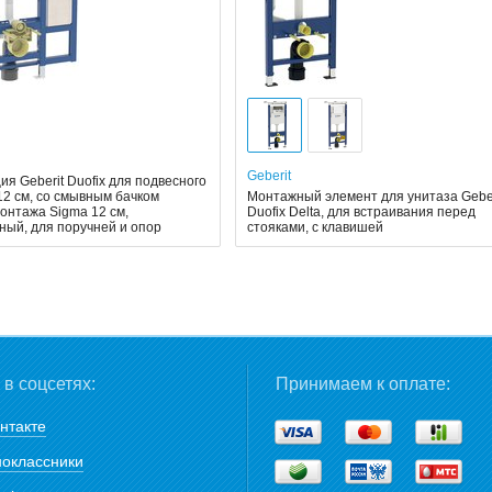
Geberit
я Geberit Duofix для подвесного
12 см, со смывным бачком
Монтажный элемент для унитаза Geber
онтажа Sigma 12 см,
Duofix Delta, для встраивания перед
ный, для поручней и опор
стояками, с клавишей
в соцсетях:
Принимаем к оплате:
нтакте
оклассники