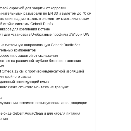
овой окраской для защиты от коррозии
динительными размерами по EN 33 и вылетом до 70 см
репления над монтажным элементом к металлическим
 стойке системы Geberit Duofix
керов для крепления к стене
т для установки в U-образные профили UW 50 и UW
 в системную направляющую Geberit Duofix без
тельных компонентов
оррозии, с защитой от скольжения
аться на различной глубине без использования
 мм
t Omega 12 см, с противоконденсатной изоляцией
ля двойного смыва
медленный последующий смыв
ого бачка скрытого монтажа не требуют
а
служивания с возможностью укорачивания, защищает
в-биде Geberit AquaClean и для кабеля питания
чения