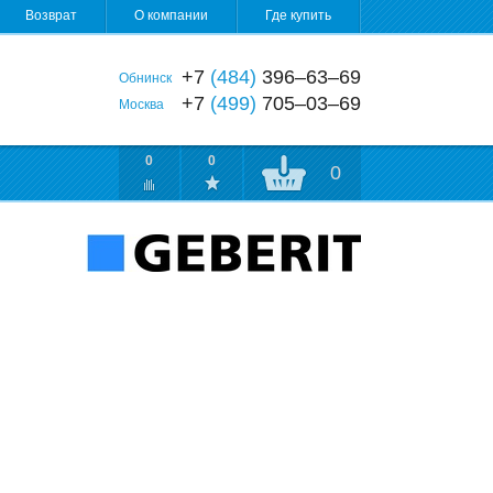
Возврат
О компании
Где купить
+7
(484)
396‒63‒69
Обнинск
+7
(499)
705‒03‒69
Москва
0
0
0