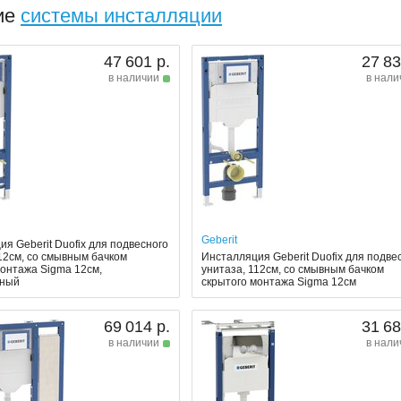
ие
системы инсталляции
47 601 р.
27 83
в наличии
в нали
Geberit
я Geberit Duofix для подвесного
112см, со смывным бачком
Инсталляция Geberit Duofix для подве
монтажа Sigma 12см,
унитаза, 112см, со смывным бачком
рный
скрытого монтажа Sigma 12см
69 014 р.
31 68
в наличии
в нали