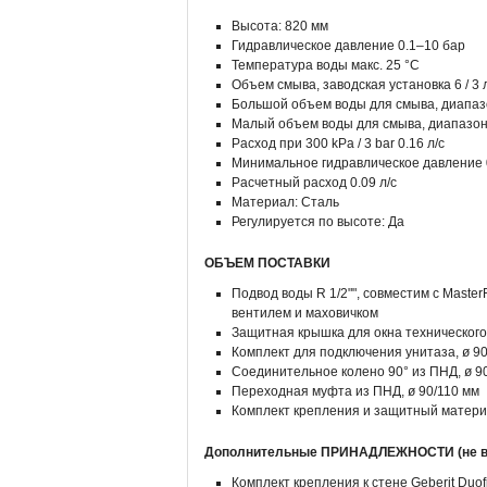
Высота: 820 мм
Гидравлическое давление 0.1–10 бар
Температура воды макс. 25 °C
Объем смыва, заводская установка 6 / 3 
Большой объем воды для смыва, диапазон н
Малый объем воды для смыва, диапазон
Расход при 300 kPa / 3 bar 0.16 л/с
Минимальное гидравлическое давление 
Расчетный расход 0.09 л/с
Материал: Сталь
Регулируется по высоте: Да
ОБЪЕМ ПОСТАВКИ
Подвод воды R 1/2"", совместим с Maste
вентилем и маховичком
Защитная крышка для окна техническог
Комплект для подключения унитаза, ø 9
Соединительное колено 90° из ПНД, ø 9
Переходная муфта из ПНД, ø 90/110 мм
Комплект крепления и защитный матер
Дополнительные ПРИНАДЛЕЖНОСТИ (не вх
Комплект крепления к стене Geberit Duo