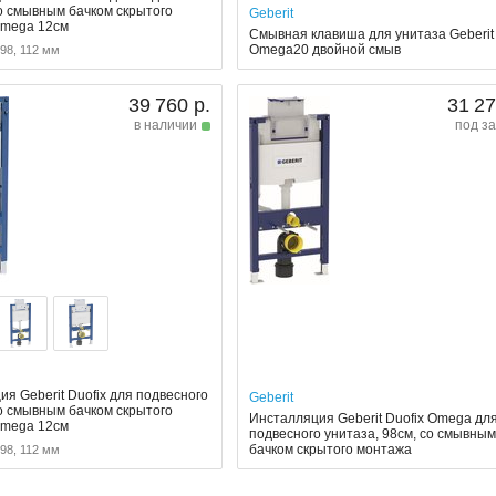
со смывным бачком скрытого
Geberit
Omega 12см
Смывная клавиша для унитаза Geberit
Omega20 двойной смыв
 98, 112 мм
39 760 р.
31 27
в наличии
под за
я Geberit Duofix для подвесного
Geberit
со смывным бачком скрытого
Инсталляция Geberit Duofix Omega дл
Omega 12см
подвесного унитаза, 98см, со смывны
бачком скрытого монтажа
 98, 112 мм