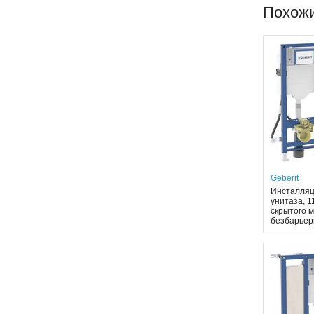
Похож
Geberit
Инсталляци
унитаза, 
скрытого 
безбарье