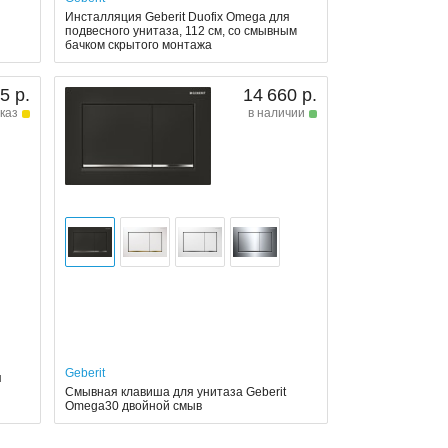
Инсталляция Geberit Duofix Omega для
подвесного унитаза, 112 см, со смывным
бачком скрытого монтажа
5 р.
14 660 р.
каз
в наличии
Geberit
я
м
Смывная клавиша для унитаза Geberit
Omega30 двойной смыв