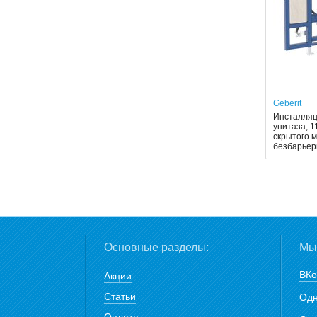
Geberit
Инсталляци
унитаза, 1
скрытого м
безбарьер
Основные разделы:
Мы 
ВКо
Акции
Статьи
Одн