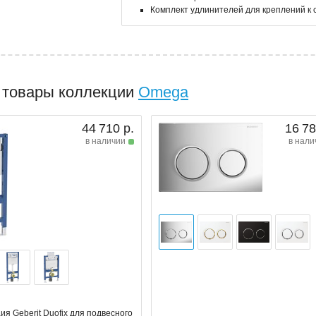
Комплект удлинителей для креплений к с
 товары коллекции
Omega
44 710 р.
16 78
в наличии
в нали
я Geberit Duofix для подвесного