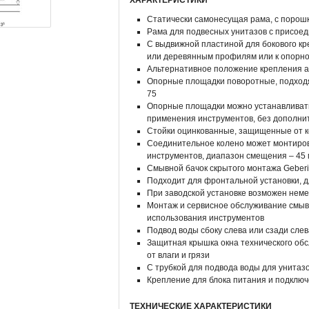
ХАРАКТЕРИСТИКИ
Статически самонесущая рама, с порошк
Рама для подвесных унитазов с присое
С выдвижной пластиной для бокового к
или деревянным профилям или к опорной
Альтернативное положение крепления ан
Опорные площадки поворотные, подходя
75
Опорные площадки можно устанавливать
применения инструментов, без дополни
Стойки оцинкованные, защищенные от к
Соединительное колено может монтиров
инструментов, диапазон смещения – 45
Смывной бачок скрытого монтажа Geberi
Подходит для фронтальной установки, д
При заводской установке возможен не
Монтаж и сервисное обслуживание смывн
использования инструментов
Подвод воды сбоку слева или сзади слев
Защитная крышка окна технического об
от влаги и грязи
С трубкой для подвода воды для унитазо
Крепление для блока питания и подклю
ТЕХНИЧЕСКИЕ ХАРАКТЕРИСТИКИ