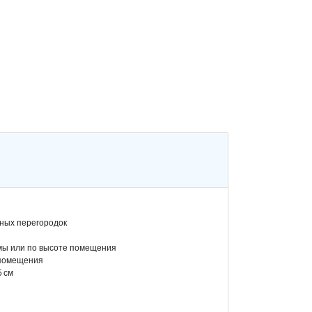
сных перегородок
амы или по высоте помещения
 помещения
 см