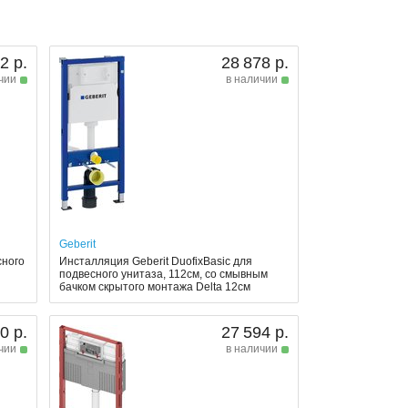
2 р.
28 878 р.
чии
в наличии
Geberit
сного
Инсталляция Geberit DuofixBasic для
подвесного унитаза, 112см, со смывным
бачком скрытого монтажа Delta 12см
0 р.
27 594 р.
чии
в наличии