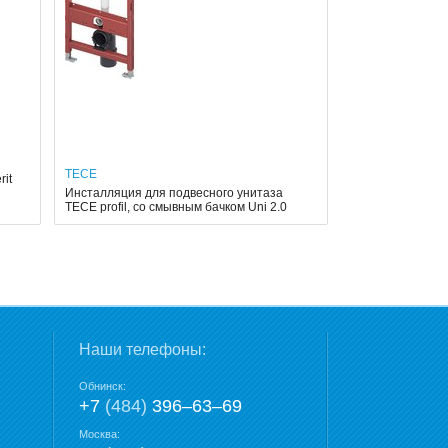
TECE
it
Инсталляция для подвесного унитаза
TECE profil, со смывным бачком Uni 2.0
Наши телефоны:
Обнинск:
+7
(484)
396‒63‒69
Москва: