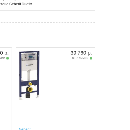
тене Geberit Duofix
0 р.
39 760 р.
чии
в наличии
Geberit